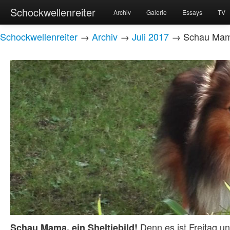
Schockwellenreiter
Archiv
Galerie
Essays
TV
Schockwellenreiter
→
Archiv
→
Juli 2017
→ Schau Mama,
Denn es ist Freitag un
Schau Mama, ein Sheltiebild!