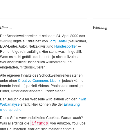
Über …
Werbung
Der Schockwellenreiter ist seit dem 24. April 2000 das
Weblog
digitale Kritzelheft von
Jörg Kantel
(Neuköllner,
EDV-Leiter, Autor, Netzaktivist und
Hundesportler
—
Reihenfolge rein zufällig). Hier steht, was mir gefällt.
Wem es nicht gefällt, der braucht ja nicht mitzulesen.
Wer aber mitliest, ist herzlich willkommen und
eingeladen, mitzudiskutieren!
Alle eigenen Inhalte des Schockwellenreiters stehen
unter einer
Creative-Commons-Lizenz
, jedoch können
fremde Inhalte (speziell Videos, Photos und sonstige
Bilder) unter einer anderen Lizenz stehen.
Der Besuch dieser Webseite wird aktuell von der
Piwik
Webanalyse
erfaßt. Hier können Sie der
Erfassung
widersprechen
.
Diese Seite verwendet keine Cookies. Warum auch?
Was allerdings die
von Amazon, YouTube
iframes
und Co. machen, entzieht sich meiner Kenntnis.