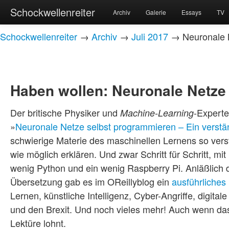
Schockwellenreiter
Archiv
Galerie
Essays
TV
Schockwellenreiter
→
Archiv
→
Juli 2017
→ Neuronale N
Haben wollen: Neuronale Netze
Der britische Physiker und
-Expert
Machine-Learning
»
Neuronale Netze selbst programmieren – Ein verstän
schwierige Materie des maschinellen Lernens so vers
wie möglich erklären. Und zwar Schritt für Schritt, m
wenig Python und ein wenig Raspberry Pi. Anläßlich
Übersetzung gab es im OReillyblog ein
ausführliches 
Lernen, künstliche Intelligenz, Cyber-Angriffe, digita
und den Brexit. Und noch vieles mehr! Auch wenn das 
Lektüre lohnt.