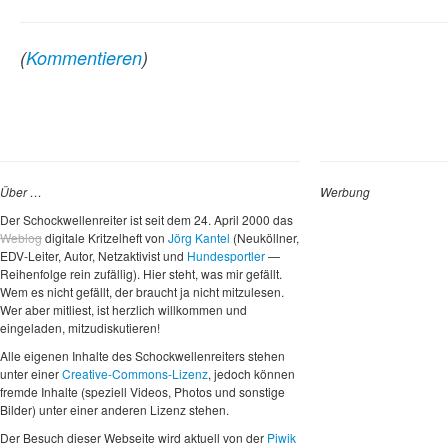
(
Kommentieren
)
Über …
Werbung
Der Schockwellenreiter ist seit dem 24. April 2000 das
Weblog
digitale Kritzelheft von
Jörg Kantel
(Neuköllner,
EDV-Leiter, Autor, Netzaktivist und
Hundesportler
—
Reihenfolge rein zufällig). Hier steht, was mir gefällt.
Wem es nicht gefällt, der braucht ja nicht mitzulesen.
Wer aber mitliest, ist herzlich willkommen und
eingeladen, mitzudiskutieren!
Alle eigenen Inhalte des Schockwellenreiters stehen
unter einer
Creative-Commons-Lizenz
, jedoch können
fremde Inhalte (speziell Videos, Photos und sonstige
Bilder) unter einer anderen Lizenz stehen.
Der Besuch dieser Webseite wird aktuell von der
Piwik