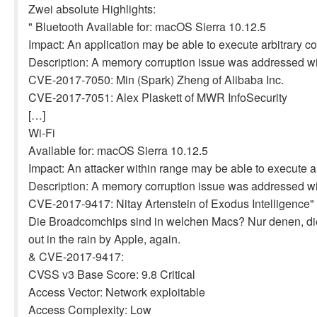
Zwei absolute Highlights:
" Bluetooth Available for: macOS Sierra 10.12.5
Impact: An application may be able to execute arbitrary c
Description: A memory corruption issue was addressed w
CVE-2017-7050: Min (Spark) Zheng of Alibaba Inc.
CVE-2017-7051: Alex Plaskett of MWR InfoSecurity
[…]
Wi-Fi
Available for: macOS Sierra 10.12.5
Impact: An attacker within range may be able to execute ar
Description: A memory corruption issue was addressed w
CVE-2017-9417: Nitay Artenstein of Exodus Intelligence"
Die Broadcomchips sind in welchen Macs? Nur denen, die 
out in the rain by Apple, again.
& CVE-2017-9417:
CVSS v3 Base Score: 9.8 Critical
Access Vector: Network exploitable
Access Complexity: Low