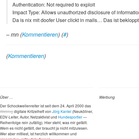
Authentication: Not required to exploit
Impact Type: Allows unauthorized disclosure of informatio
Da is nix mit doofer User clickt in mails… Das ist beklop
– mn
(
Kommentieren
) (
#
)
(
Kommentieren
)
Über …
Werbung
Der Schockwellenreiter ist seit dem 24. April 2000 das
Weblog
digitale Kritzelheft von
Jörg Kantel
(Neuköllner,
EDV-Leiter, Autor, Netzaktivist und
Hundesportler
—
Reihenfolge rein zufällig). Hier steht, was mir gefällt.
Wem es nicht gefällt, der braucht ja nicht mitzulesen.
Wer aber mitliest, ist herzlich willkommen und