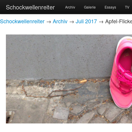
Schockwellenreiter
Archiv
Galerie
Essays
TV
Schockwellenreiter
→
Archiv
→
Juli 2017
→ Apfel-Flick