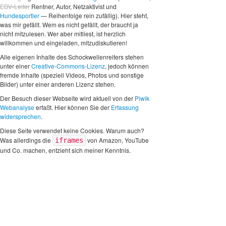
EDV-Leiter
Rentner, Autor, Netzaktivist und
Hundesportler
— Reihenfolge rein zufällig). Hier steht,
was mir gefällt. Wem es nicht gefällt, der braucht ja
nicht mitzulesen. Wer aber mitliest, ist herzlich
willkommen und eingeladen, mitzudiskutieren!
Alle eigenen Inhalte des Schockwellenreiters stehen
unter einer
Creative-Commons-Lizenz
, jedoch können
fremde Inhalte (speziell Videos, Photos und sonstige
Bilder) unter einer anderen Lizenz stehen.
Der Besuch dieser Webseite wird aktuell von der
Piwik
Webanalyse
erfaßt. Hier können Sie der
Erfassung
widersprechen
.
Diese Seite verwendet keine Cookies. Warum auch?
Was allerdings die
von Amazon, YouTube
iframes
und Co. machen, entzieht sich meiner Kenntnis.