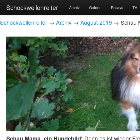
Schockwellenreiter
Archiv
Galerie
Essays
TV
Schockwellenreiter
→
Archiv
→
August 2019
→ Schau M
Denn es ist wieder Fre
Schau Mama, ein Hundebild!