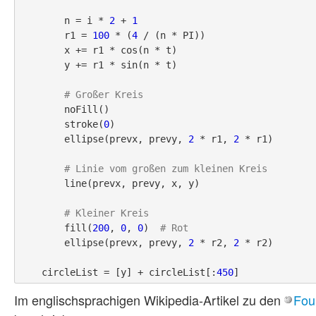
        n = i * 
2
 + 
1
        r1 = 
100
 * (
4
 / (n * PI))

        x += r1 * cos(n * t)

        y += r1 * sin(n * t)

# Großer Kreis
        noFill()

        stroke(
0
)

        ellipse(prevx, prevy, 
2
 * r1, 
2
 * r1)

# Linie vom großen zum kleinen Kreis
        line(prevx, prevy, x, y)

# Kleiner Kreis
        fill(
200
, 
0
, 
0
)  
# Rot
        ellipse(prevx, prevy, 
2
 * r2, 
2
 * r2)

    circleList = [y] + circleList[:
450
Im englischsprachigen Wikipedia-Artikel zu den
Fou