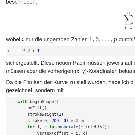
beschrieben,
n
∑
∑
i
=
1
=
1
i
wobei
nur die ungeraden Zahlen
durchlä
i
1
1
,
,
3
3
,
…
,
…
,
p
,
i
p
n = i * 
2
 + 
1
sichergestellt. Diese neuen Radii müssen jeweils au
müssen aber die vorherigen (x, y)-Koordinaten bekann
Da die Flanken der Kurve zu steil wurden, habe ich d
gezeichnet, sondern mit
with
 beginShape():

        noFill()

        strokeWeight(
2
)

        stroke(
0
, 
200
, 
0
) 
# Grün
for
 i, c 
in
enumerate
(circleList):
