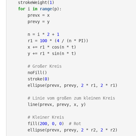
    strokeWeight(
1
)

for
 i 
in
range
(p):

        prevx = x

        prevy = y

        n = i * 
2
 + 
1
        r1 = 
100
 * (
4
 / (n * PI))

        x += r1 * cos(n * t)

        y += r1 * sin(n * t)

# Großer Kreis
        noFill()

        stroke(
0
)

        ellipse(prevx, prevy, 
2
 * r1, 
2
 * r1)

# Linie vom großen zum kleinen Kreis
        line(prevx, prevy, x, y)

# Kleiner Kreis
        fill(
200
, 
0
, 
0
)  
# Rot
        ellipse(prevx, prevy, 
2
 * r2, 
2
 * r2)
