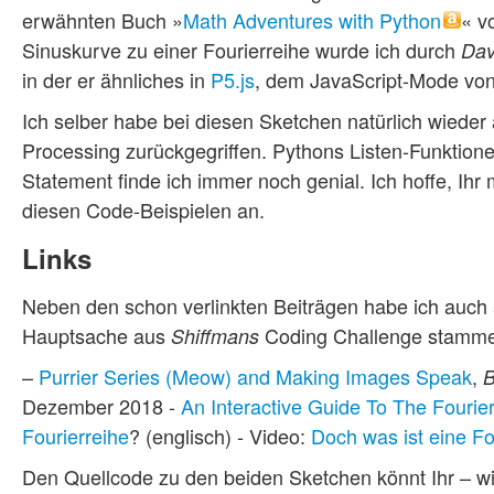
erwähnten Buch »
Math Adventures with Python
« v
Sinuskurve zu einer Fourierreihe wurde ich durch
Dav
in der er ähnliches in
P5.js
, dem JavaScript-Mode vo
Ich selber habe bei diesen Sketchen natürlich wieder
Processing zurückgegriffen. Pythons Listen-Funktione
Statement finde ich immer noch genial. Ich hoffe, Ih
diesen Code-Beispielen an.
Links
Neben den schon verlinkten Beiträgen habe ich auch a
Hauptsache aus
Coding Challenge stammen
Shiffmans
–
Purrier Series (Meow) and Making Images Speak
,
B
Dezember 2018 -
An Interactive Guide To The Fourie
Fourierreihe
? (englisch) - Video:
Doch was ist eine Fo
Den Quellcode zu den beiden Sketchen könnt Ihr – w