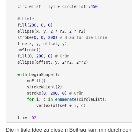
    circleList = [y] + circleList[:
450
]

# Linie
    fill(
200
, 
0
, 
0
)

    ellipse(x, y, 
2
 * r2, 
2
 * r2)

    stroke(
0
, 
0
, 
200
) 
# Blau für die Linie
    line(x, y, offset, y)

    noStroke()

    fill(
0
, 
200
, 
0
) 
# Grün
    ellipse(offset, y, 
2
*r2, 
2
*r2)

with
 beginShape():

        noFill()

        strokeWeight(
2
)

        stroke(
0
, 
200
, 
0
) 
# Grün
for
 i, c 
in
enumerate
(circleList):

            vertex(offset + i, c)

    t += 
.02
Die initiale Idee zu diesem Beitrag kam mir durch 