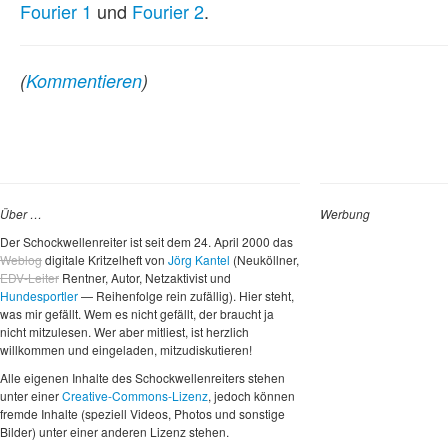
Fourier 1
und
Fourier 2
.
(
Kommentieren
)
Über …
Werbung
Der Schockwellenreiter ist seit dem 24. April 2000 das
Weblog
digitale Kritzelheft von
Jörg Kantel
(Neuköllner,
EDV-Leiter
Rentner, Autor, Netzaktivist und
Hundesportler
— Reihenfolge rein zufällig). Hier steht,
was mir gefällt. Wem es nicht gefällt, der braucht ja
nicht mitzulesen. Wer aber mitliest, ist herzlich
willkommen und eingeladen, mitzudiskutieren!
Alle eigenen Inhalte des Schockwellenreiters stehen
unter einer
Creative-Commons-Lizenz
, jedoch können
fremde Inhalte (speziell Videos, Photos und sonstige
Bilder) unter einer anderen Lizenz stehen.