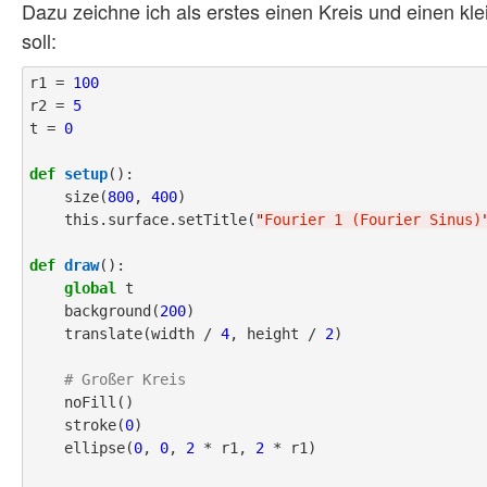
Dazu zeichne ich als erstes einen Kreis und einen k
soll:
r1 = 
100
r2 = 
5
t = 
0
def
setup
():

    size(
800
, 
400
)

    this.surface.setTitle(
"
Fourier 1 (Fourier Sinus)
def
draw
():

global
 t

    background(
200
)

    translate(width / 
4
, height / 
2
)

# Großer Kreis
    noFill()

    stroke(
0
)

    ellipse(
0
, 
0
, 
2
 * r1, 
2
 * r1)
