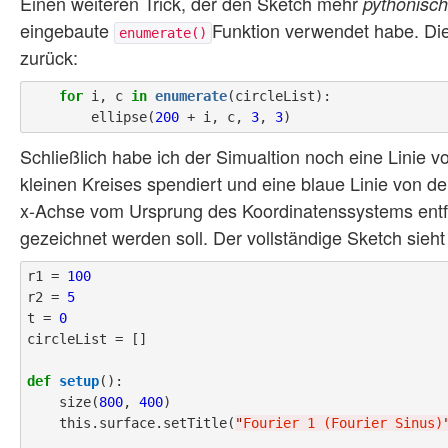
Einen weiteren Trick, der den Sketch mehr
pythonisch
eingebaute
Funktion verwendet habe. Die
enumerate()
zurück:
for
 i, c 
in
enumerate
(circleList):

        ellipse(
200
 + i, c, 
3
, 
3
Schließlich habe ich der Simualtion noch eine Linie 
kleinen Kreises spendiert und eine blaue Linie von de
x-Achse vom Ursprung des Koordinatenssystems entfer
gezeichnet werden soll. Der vollständige Sketch sieht
r1 = 
100
r2 = 
5
t = 
0
circleList = []

def
setup
():

    size(
800
, 
400
)

    this.surface.setTitle(
"
Fourier 1 (Fourier Sinus)