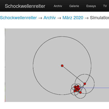
Schockwellenreiter
Archiv
Galerie
Essays
TV
Schockwellenreiter
→
Archiv
→
März 2020
→ Simulation