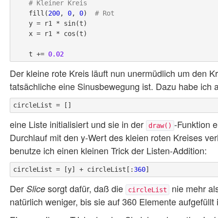
# Kleiner Kreis
    fill(
200
, 
0
, 
0
)  
# Rot
    y = r1 * sin(t)

    x = r1 * cos(t)

    t += 
0.02
Der kleine rote Kreis läuft nun unermüdlich um den 
tatsächliche eine Sinusbewegung ist. Dazu habe ich 
eine Liste initialisiert und sie in der
-Funktion e
draw()
Durchlauf mit den y-Wert des kleien roten Kreises ver
benutze ich einen kleinen Trick der Listen-Addition:
circleList = [y] + circleList[:
360
Der
sorgt dafür, daß die
nie mehr al
Slice
circleList
natürlich weniger, bis sie auf 360 Elemente aufgefüllt i