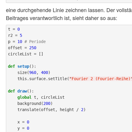
eine durchgehende Linie zeichnen lassen. Der vollstä
Beitrages verantwortlich ist, sieht daher so aus:
t = 
0
r2 = 
5
p = 
10
# Periode
offset = 
250
circleList = []

def
setup
():

    size(
960
, 
400
)

    this.surface.setTitle(
"
Fourier 2 (Fourier-Reihe)
def
draw
():

global
 t, circleList

    background(
200
)

    translate(offset, height / 
2
)

    x = 
0
    y = 
0