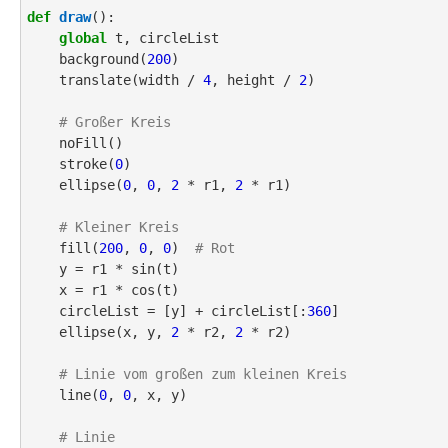
def
draw
():

global
 t, circleList

    background(
200
)

    translate(width / 
4
, height / 
2
)

# Großer Kreis
    noFill()

    stroke(
0
)

    ellipse(
0
, 
0
, 
2
 * r1, 
2
 * r1)

# Kleiner Kreis
    fill(
200
, 
0
, 
0
)  
# Rot
    y = r1 * sin(t)

    x = r1 * cos(t)

    circleList = [y] + circleList[:
360
]

    ellipse(x, y, 
2
 * r2, 
2
 * r2)

# Linie vom großen zum kleinen Kreis
    line(
0
, 
0
, x, y)

# Linie