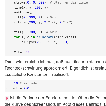
    stroke(
0
, 
0
, 
200
)  
# Blau für die Linie
    line(x, y, 
200
, y)

    noStroke()

    fill(
0
, 
200
, 
0
)  
# Grün
    ellipse(
200
, y, 
2
 * r2, 
2
 * r2)

    fill(
0
, 
200
, 
0
)  
# Grün
for
 i, c 
in
enumerate
(circleList):

        ellipse(
200
 + i, c, 
3
, 
3
)

    t += 
.02
Doch wie erreiche ich nun, daß aus dieser einfachen S
Rechteckschwinung approximiert. Eigentlich ist ersta
zusätzliche Konstanten initialisiert:
p = 
10
# Periode
offset = 
250
ist die Periode der Fourierreihe. Je höher die Peri
p
die Kurve des Screenshots im Kopf dieses Beitrags. D