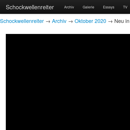
Schockwellenreiter
Archiv
Galerie
Essays
TV
Schockwellenreiter
→
Archiv
→
Oktober 2020
→ Neu in 