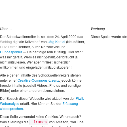
Über …
Werbung
Der Schockwellenreiter ist seit dem 24. April 2000 das
Diese Spalte wurde abs
Weblog
digitale Kritzelheft von
Jörg Kantel
(Neuköllner,
EDV-Leiter
Rentner, Autor, Netzaktivist und
Hundesportler
— Reihenfolge rein zufällig). Hier steht,
was mir gefällt. Wem es nicht gefällt, der braucht ja
nicht mitzulesen. Wer aber mitliest, ist herzlich
willkommen und eingeladen, mitzudiskutieren!
Alle eigenen Inhalte des Schockwellenreiters stehen
unter einer
Creative-Commons-Lizenz
, jedoch können
fremde Inhalte (speziell Videos, Photos und sonstige
Bilder) unter einer anderen Lizenz stehen.
Der Besuch dieser Webseite wird aktuell von der
Piwik
Webanalyse
erfaßt. Hier können Sie der
Erfassung
widersprechen
.
Diese Seite verwendet keine Cookies. Warum auch?
Was allerdings die
von Amazon, YouTube
iframes