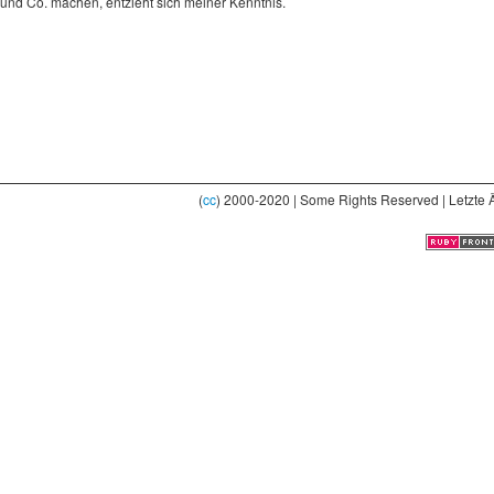
und Co. machen, entzieht sich meiner Kenntnis.
(
cc
) 2000-2020 | Some Rights Reserved | Letzte 