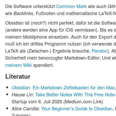
Die Software unterstützt
Common Mark
wie auch Git
wie
, Fußnoten und mathematische LaTeX-N
Backlinks
Obsidian ist (noch?) nicht perfekt, dafür ist die Soft
(andere werden eine App für iOS vermissen). Bis es d
meinem Mobilphone einsetzen. Auch für den Export
muß ich ein drittes Programm nutzen (ich verwende d
LaTeX als (Zwischen-) Ergebnis brauche,
Pandoc
). A
Sicherheit mein bevorzugter Markdown-Editor. Und wi
meinem Wiki
spendiert.
Literatur
Obsidian: Ein Markdown-Zettelkasten für den Mac
:
Take Better Notes With This Free Note
Hause Lin
Startup vom 6. Juli 2020 (Medium.com-Link)
:
Your Beginner’s Guide to Obsidian
,
Alice Camilla
Tutorials)