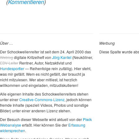
(
Kommentieren
)
Über …
Werbung
Der Schockwellenreiter ist seit dem 24. April 2000 das
Diese Spalte wurde abs
Weblog
digitale Kritzelheft von
Jörg Kantel
(Neuköllner,
EDV-Leiter
Rentner, Autor, Netzaktivist und
Hundesportler
— Reihenfolge rein zufällig). Hier steht,
was mir gefällt. Wem es nicht gefällt, der braucht ja
nicht mitzulesen. Wer aber mitliest, ist herzlich
willkommen und eingeladen, mitzudiskutieren!
Alle eigenen Inhalte des Schockwellenreiters stehen
unter einer
Creative-Commons-Lizenz
, jedoch können
fremde Inhalte (speziell Videos, Photos und sonstige
Bilder) unter einer anderen Lizenz stehen.
Der Besuch dieser Webseite wird aktuell von der
Piwik
Webanalyse
erfaßt. Hier können Sie der
Erfassung
widersprechen
.