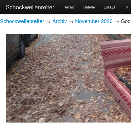
Schockwellenreiter
Archiv
Galerie
Essays
TV
Schockwellenreiter
→
Archiv
→
November 2020
→ Googl