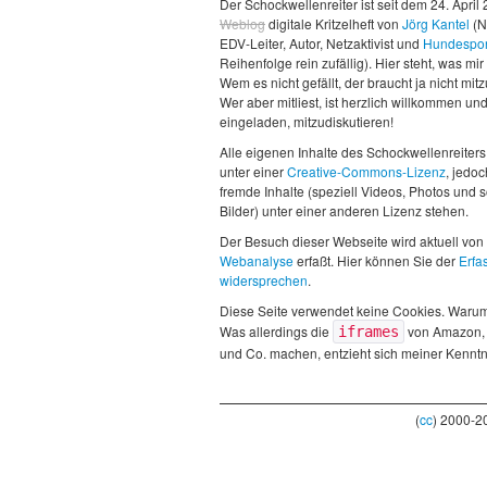
Der Schockwellenreiter ist seit dem 24. April
Weblog
digitale Kritzelheft von
Jörg Kantel
(N
EDV-Leiter, Autor, Netzaktivist und
Hundespor
Reihenfolge rein zufällig). Hier steht, was mir 
Wem es nicht gefällt, der braucht ja nicht mit
Wer aber mitliest, ist herzlich willkommen un
eingeladen, mitzudiskutieren!
Alle eigenen Inhalte des Schockwellenreiters
unter einer
Creative-Commons-Lizenz
, jedo
fremde Inhalte (speziell Videos, Photos und 
Bilder) unter einer anderen Lizenz stehen.
Der Besuch dieser Webseite wird aktuell von
Webanalyse
erfaßt. Hier können Sie der
Erfa
widersprechen
.
Diese Seite verwendet keine Cookies. Waru
Was allerdings die
von Amazon,
iframes
und Co. machen, entzieht sich meiner Kenntn
(
cc
) 2000-2