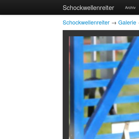
Schockwellenreiter
Archiv
Schockwellenreiter
→
Galerie