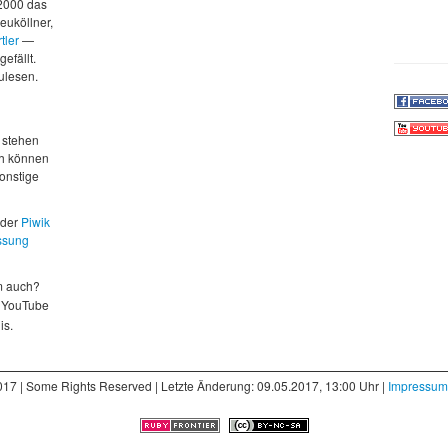
 2000 das
euköllner,
tler
—
gefällt.
zulesen.
d
 stehen
ch können
sonstige
 der
Piwik
ssung
m auch?
 YouTube
is.
017 | Some Rights Reserved | Letzte Änderung: 09.05.2017, 13:00 Uhr |
Impressum