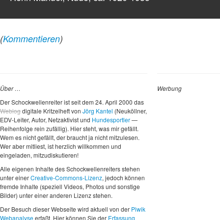
(
Kommentieren
)
Über …
Werbung
Der Schockwellenreiter ist seit dem 24. April 2000 das
Weblog
digitale Kritzelheft von
Jörg Kantel
(Neuköllner,
EDV-Leiter, Autor, Netzaktivist und
Hundesportler
—
Reihenfolge rein zufällig). Hier steht, was mir gefällt.
Wem es nicht gefällt, der braucht ja nicht mitzulesen.
Wer aber mitliest, ist herzlich willkommen und
eingeladen, mitzudiskutieren!
Alle eigenen Inhalte des Schockwellenreiters stehen
unter einer
Creative-Commons-Lizenz
, jedoch können
fremde Inhalte (speziell Videos, Photos und sonstige
Bilder) unter einer anderen Lizenz stehen.
Der Besuch dieser Webseite wird aktuell von der
Piwik
Webanalyse
erfaßt. Hier können Sie der
Erfassung