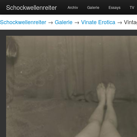
Schockwellenreiter
Archiv
Galerie
Essays
TV
Schockwellenreiter
→
Galerie
→
Vinate Erotica
→ Vintag