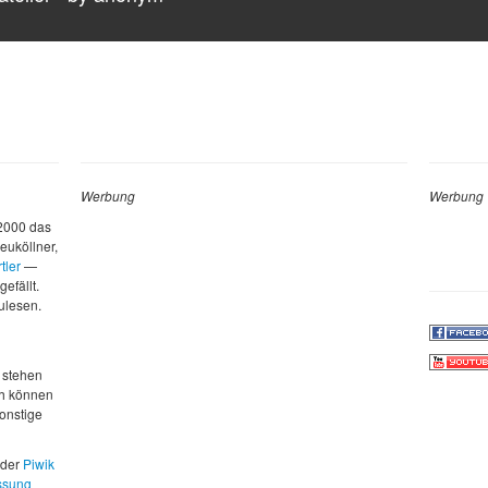
Werbung
Werbung
 2000 das
euköllner,
tler
—
gefällt.
zulesen.
d
 stehen
ch können
sonstige
 der
Piwik
ssung