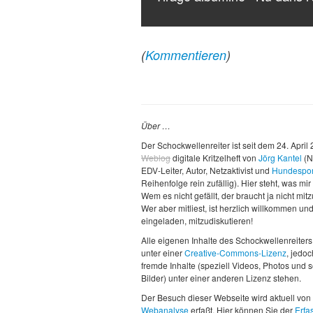
(
Kommentieren
)
Über …
Der Schockwellenreiter ist seit dem 24. April
Weblog
digitale Kritzelheft von
Jörg Kantel
(N
EDV-Leiter, Autor, Netzaktivist und
Hundespor
Reihenfolge rein zufällig). Hier steht, was mir 
Wem es nicht gefällt, der braucht ja nicht mit
Wer aber mitliest, ist herzlich willkommen un
eingeladen, mitzudiskutieren!
Alle eigenen Inhalte des Schockwellenreiters
unter einer
Creative-Commons-Lizenz
, jedo
fremde Inhalte (speziell Videos, Photos und 
Bilder) unter einer anderen Lizenz stehen.
Der Besuch dieser Webseite wird aktuell von
Webanalyse
erfaßt. Hier können Sie der
Erfa