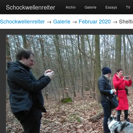
Schockwellenreiter
Archiv
Galerie
Essays
TV
Schockwellenreiter
→
Galerie
→
Februar 2020
→ Sheltie