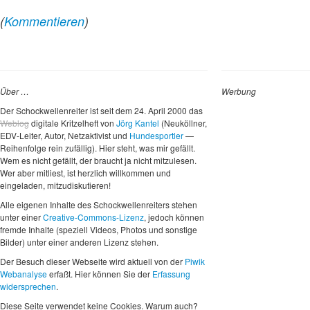
(
Kommentieren
)
Über …
Werbung
Der Schockwellenreiter ist seit dem 24. April 2000 das
Weblog
digitale Kritzelheft von
Jörg Kantel
(Neuköllner,
EDV-Leiter, Autor, Netzaktivist und
Hundesportler
—
Reihenfolge rein zufällig). Hier steht, was mir gefällt.
Wem es nicht gefällt, der braucht ja nicht mitzulesen.
Wer aber mitliest, ist herzlich willkommen und
eingeladen, mitzudiskutieren!
Alle eigenen Inhalte des Schockwellenreiters stehen
unter einer
Creative-Commons-Lizenz
, jedoch können
fremde Inhalte (speziell Videos, Photos und sonstige
Bilder) unter einer anderen Lizenz stehen.
Der Besuch dieser Webseite wird aktuell von der
Piwik
Webanalyse
erfaßt. Hier können Sie der
Erfassung
widersprechen
.
Diese Seite verwendet keine Cookies. Warum auch?