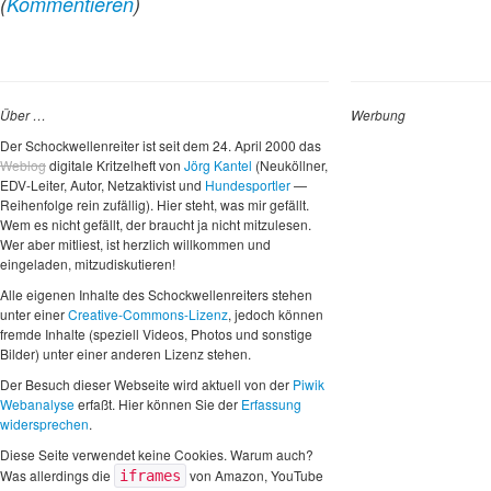
(
Kommentieren
)
Über …
Werbung
Der Schockwellenreiter ist seit dem 24. April 2000 das
Weblog
digitale Kritzelheft von
Jörg Kantel
(Neuköllner,
EDV-Leiter, Autor, Netzaktivist und
Hundesportler
—
Reihenfolge rein zufällig). Hier steht, was mir gefällt.
Wem es nicht gefällt, der braucht ja nicht mitzulesen.
Wer aber mitliest, ist herzlich willkommen und
eingeladen, mitzudiskutieren!
Alle eigenen Inhalte des Schockwellenreiters stehen
unter einer
Creative-Commons-Lizenz
, jedoch können
fremde Inhalte (speziell Videos, Photos und sonstige
Bilder) unter einer anderen Lizenz stehen.
Der Besuch dieser Webseite wird aktuell von der
Piwik
Webanalyse
erfaßt. Hier können Sie der
Erfassung
widersprechen
.
Diese Seite verwendet keine Cookies. Warum auch?
Was allerdings die
von Amazon, YouTube
iframes