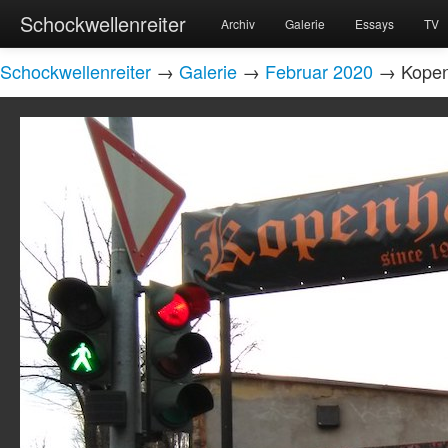
Schockwellenreiter
Archiv
Galerie
Essays
TV
Schockwellenreiter
→
Galerie
→
Februar 2020
→ Kopen