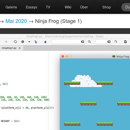
Galerie
Essays
TV
Wiki
Über
Shop
→
Mai 2020
→ Ninja Frog (Stage 1)