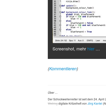
Screenshot, mehr
hier
…
(
Kommentieren
)
Über …
Der Schockwellenreiter ist seit dem 24. April
Weblog
digitale Kritzelheft von
Jörg Kantel
(N