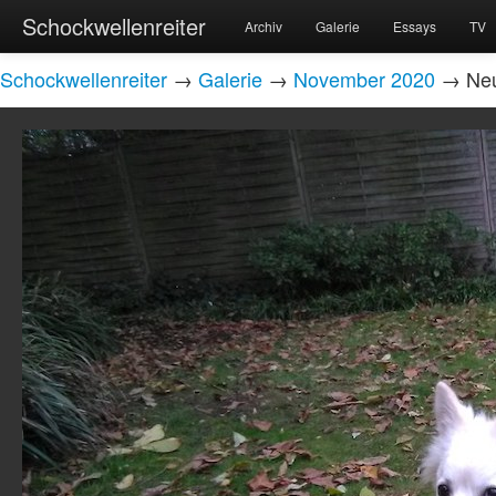
Schockwellenreiter
Archiv
Galerie
Essays
TV
Schockwellenreiter
→
Galerie
→
November 2020
→ Neuk