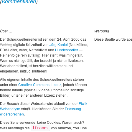
(
Kommentieren
)
Über …
Werbung
Der Schockwellenreiter ist seit dem 24. April 2000 das
Diese Spalte wurde abs
Weblog
digitale Kritzelheft von
Jörg Kantel
(Neuköllner,
EDV-Leiter, Autor, Netzaktivist und
Hundesportler
—
Reihenfolge rein zufällig). Hier steht, was mir gefällt.
Wem es nicht gefällt, der braucht ja nicht mitzulesen.
Wer aber mitliest, ist herzlich willkommen und
eingeladen, mitzudiskutieren!
Alle eigenen Inhalte des Schockwellenreiters stehen
unter einer
Creative-Commons-Lizenz
, jedoch können
fremde Inhalte (speziell Videos, Photos und sonstige
Bilder) unter einer anderen Lizenz stehen.
Der Besuch dieser Webseite wird aktuell von der
Piwik
Webanalyse
erfaßt. Hier können Sie der
Erfassung
widersprechen
.
Diese Seite verwendet keine Cookies. Warum auch?
Was allerdings die
von Amazon, YouTube
iframes