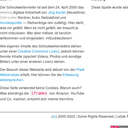
Der Schockwellenreiter ist seit dem 24. April 2000 das
Diese Spalte wurde abs
Weblog
digitale Kritzelheft von
Jörg Kantel
(Neuköllner,
EDV-Leiter
Rentner, Autor, Netzaktivist und
Hundesportler
— Reihenfolge rein zufällig). Hier steht,
was mir gefällt. Wem es nicht gefällt, der braucht ja
nicht mitzulesen. Wer aber mitliest, ist herzlich
willkommen und eingeladen, mitzudiskutieren!
Alle eigenen Inhalte des Schockwellenreiters stehen
unter einer
Creative-Commons-Lizenz
, jedoch können
fremde Inhalte (speziell Videos, Photos und sonstige
Bilder) unter einer anderen Lizenz stehen.
Der Besuch dieser Webseite wird aktuell von der
Piwik
Webanalyse
erfaßt. Hier können Sie der
Erfassung
widersprechen
.
Diese Seite verwendet keine Cookies. Warum auch?
Was allerdings die
von Amazon, YouTube
iframes
und Co. machen, entzieht sich meiner Kenntnis.
(
cc
) 2000-2022 | Some Rights Reserved | Letzte 