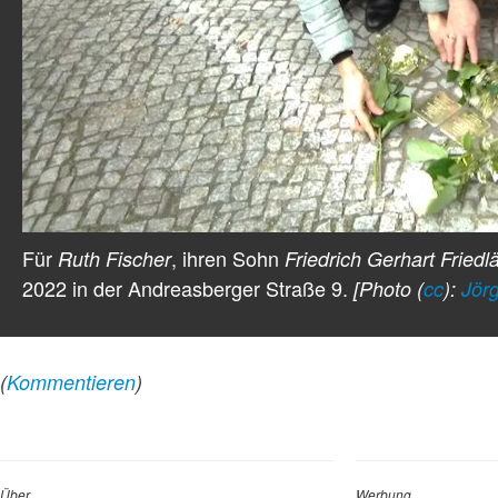
Für
, ihren Sohn
Ruth Fischer
Friedrich Gerhart Friedl
2022 in der Andreasberger Straße 9.
[Photo (
cc
):
Jör
(
Kommentieren
)
Über …
Werbung