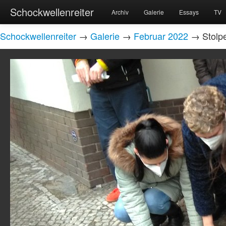
Schockwellenreiter
Archiv
Galerie
Essays
TV
Schockwellenreiter
→
Galerie
→
Februar 2022
→ Stolper