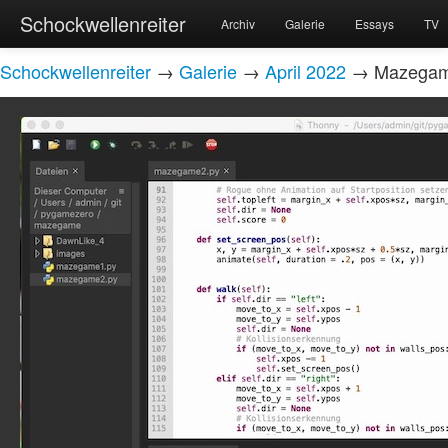
Schockwellenreiter
Archiv
Galerie
Essays
TV
Schockwellenreiter
→
Galerie
→
April 2022
→ Mazegame