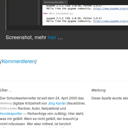
Screenshot, mehr
hier
…
(
Kommentieren
)
Über …
Werbung
Der Schockwellenreiter ist seit dem 24. April 2000 das
Diese Spalte wurde abs
Weblog
digitale Kritzelheft von
Jörg Kantel
(Neuköllner,
EDV-Leiter
Rentner, Autor, Netzaktivist und
Hundesportler
— Reihenfolge rein zufällig). Hier steht,
was mir gefällt. Wem es nicht gefällt, der braucht ja
nicht mitzulesen. Wer aber mitliest, ist herzlich