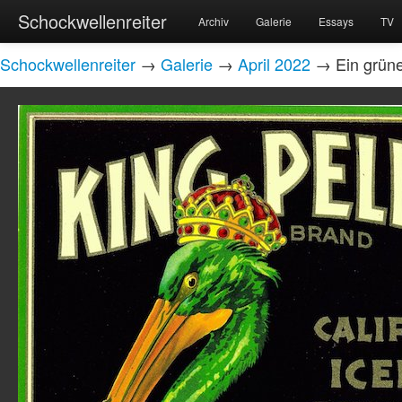
Schockwellenreiter
Archiv
Galerie
Essays
TV
Schockwellenreiter
→
Galerie
→
April 2022
→ Ein grüne