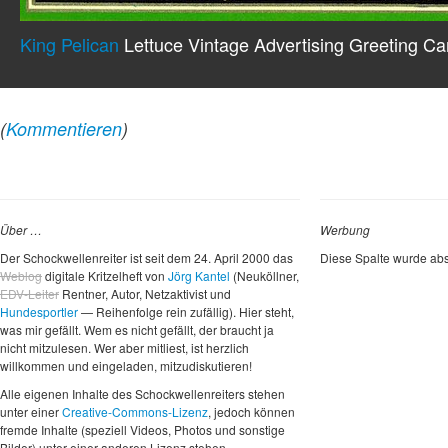
King Pelican
Lettuce Vintage Advertising Greeting Ca
(
Kommentieren
)
Über …
Werbung
Der Schockwellenreiter ist seit dem 24. April 2000 das
Diese Spalte wurde abs
Weblog
digitale Kritzelheft von
Jörg Kantel
(Neuköllner,
EDV-Leiter
Rentner, Autor, Netzaktivist und
Hundesportler
— Reihenfolge rein zufällig). Hier steht,
was mir gefällt. Wem es nicht gefällt, der braucht ja
nicht mitzulesen. Wer aber mitliest, ist herzlich
willkommen und eingeladen, mitzudiskutieren!
Alle eigenen Inhalte des Schockwellenreiters stehen
unter einer
Creative-Commons-Lizenz
, jedoch können
fremde Inhalte (speziell Videos, Photos und sonstige
Bilder) unter einer anderen Lizenz stehen.