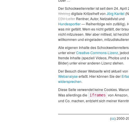
Über …
Der Schockwellenreiter ist seit dem 24. April
Weblog
digitale Kritzelheft von
Jörg Kantel
(N
EDV-Leiter
Rentner, Autor, Netzaktivist und
Hundesportler
— Reihenfolge rein zufällig). H
was mir gefällt. Wem es nicht gefällt, der brau
nicht mitzulesen. Wer aber mitliest, ist herzlic
willkommen und eingeladen, mitzudiskutiere
Alle eigenen Inhalte des Schockwellenreiters
unter einer
Creative-Commons-Lizenz
, jedo
fremde Inhalte (speziell Videos, Photos und 
Bilder) unter einer anderen Lizenz stehen.
Der Besuch dieser Webseite wird aktuell von
Webanalyse
erfaßt. Hier können Sie der
Erfa
widersprechen
.
Diese Seite verwendet keine Cookies. Waru
Was allerdings die
von Amazon,
iframes
und Co. machen, entzieht sich meiner Kenntn
(
cc
) 2000-2