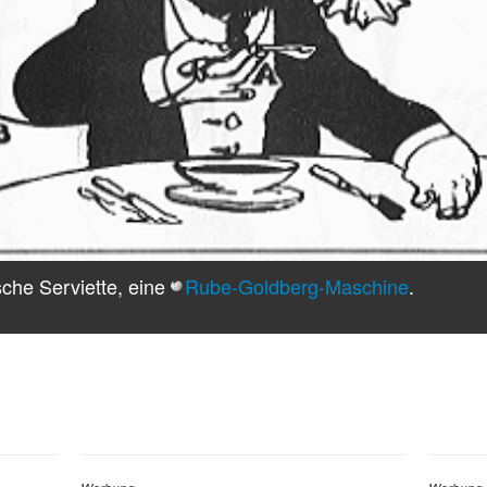
sche Serviette, eine
Rube-Goldberg-Maschine
.