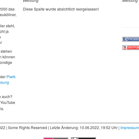
Werbung
Werbung
 2000 das
Diese Spalte wurde absichtlich leergelassen!
euköllner,
ier steht,
cht ja
h
n!
 stehen
ch können
sonstige
 der
Piwik
ssung
m auch?
 YouTube
is.
022 | Some Rights Reserved | Letzte Änderung: 10.06.2022, 19:52 Uhr |
Impressum