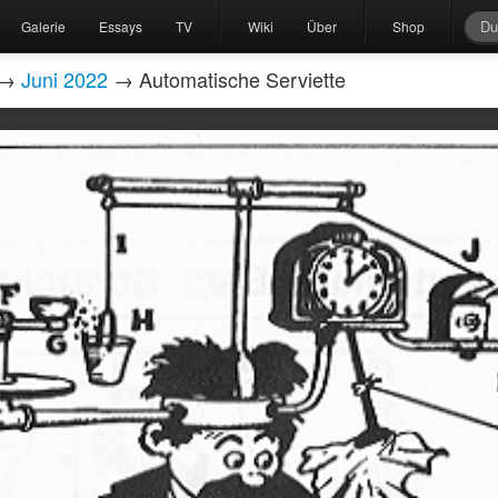
Galerie
Essays
TV
Wiki
Über
Shop
→
Juni 2022
→ Automatische Serviette