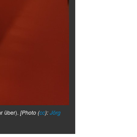
r über).
[Photo (
cc
):
Jörg