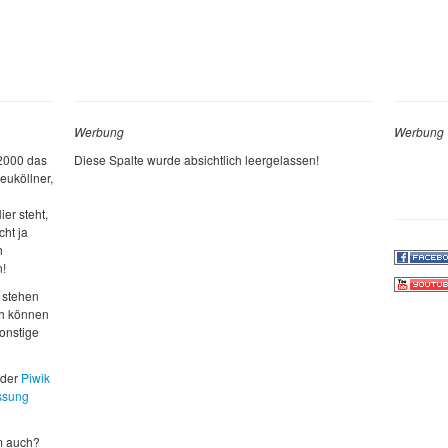
Werbung
Werbung
 2000 das
Diese Spalte wurde absichtlich leergelassen!
euköllner,
ier steht,
cht ja
h
n!
 stehen
ch können
sonstige
 der
Piwik
ssung
m auch?