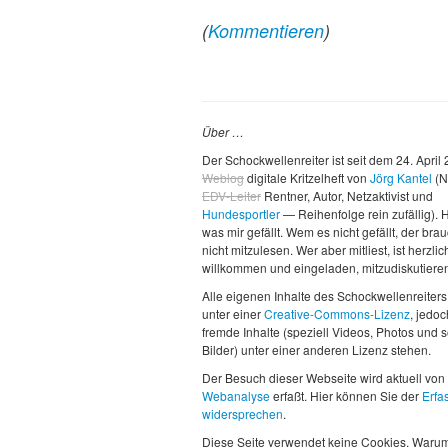
(
Kommentieren
)
Über …
Der Schockwellenreiter ist seit dem 24. April
Weblog
digitale Kritzelheft von
Jörg Kantel
(N
EDV-Leiter
Rentner, Autor, Netzaktivist und
Hundesportler
— Reihenfolge rein zufällig). H
was mir gefällt. Wem es nicht gefällt, der brau
nicht mitzulesen. Wer aber mitliest, ist herzlic
willkommen und eingeladen, mitzudiskutiere
Alle eigenen Inhalte des Schockwellenreiters
unter einer
Creative-Commons-Lizenz
, jedo
fremde Inhalte (speziell Videos, Photos und 
Bilder) unter einer anderen Lizenz stehen.
Der Besuch dieser Webseite wird aktuell von
Webanalyse
erfaßt. Hier können Sie der
Erfa
widersprechen
.
Diese Seite verwendet keine Cookies. Waru