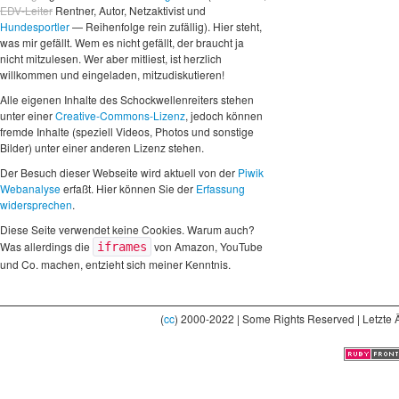
EDV-Leiter
Rentner, Autor, Netzaktivist und
Hundesportler
— Reihenfolge rein zufällig). Hier steht,
was mir gefällt. Wem es nicht gefällt, der braucht ja
nicht mitzulesen. Wer aber mitliest, ist herzlich
willkommen und eingeladen, mitzudiskutieren!
Alle eigenen Inhalte des Schockwellenreiters stehen
unter einer
Creative-Commons-Lizenz
, jedoch können
fremde Inhalte (speziell Videos, Photos und sonstige
Bilder) unter einer anderen Lizenz stehen.
Der Besuch dieser Webseite wird aktuell von der
Piwik
Webanalyse
erfaßt. Hier können Sie der
Erfassung
widersprechen
.
Diese Seite verwendet keine Cookies. Warum auch?
Was allerdings die
von Amazon, YouTube
iframes
und Co. machen, entzieht sich meiner Kenntnis.
(
cc
) 2000-2022 | Some Rights Reserved | Letzte 