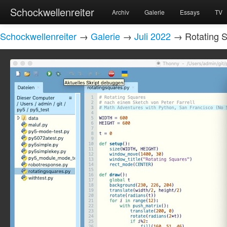
Schockwellenreiter
Archiv
Galerie
Essays
TV
Schockwellenreiter
→
Galerie
→
Juli 2022
→ Rotating 