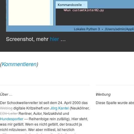
Screenshot, mehr
hier
…
(
Kommentieren
)
Über …
Werbung
Der Schockwellenreiter ist seit dem 24. April 2000 das
Diese Spalte wurde abs
Weblog
digitale Kritzelheft von
Jörg Kantel
(Neuköllner,
EDV-Leiter
Rentner, Autor, Netzaktivist und
Hundesportler
— Reihenfolge rein zufällig). Hier steht,
was mir gefällt. Wem es nicht gefällt, der braucht ja
nicht mitzulesen. Wer aber mitliest, ist herzlich