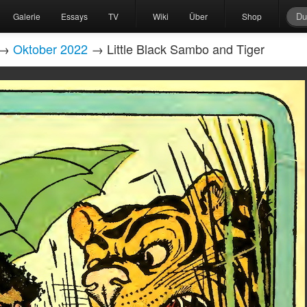
Galerie
Essays
TV
Wiki
Über
Shop
→
Oktober 2022
→ Little Black Sambo and Tiger