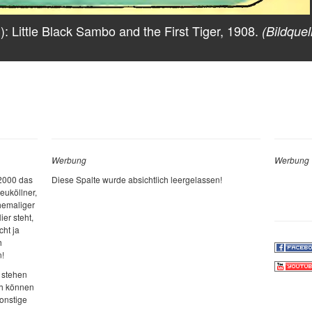
: Little Black Sambo and the First Tiger, 1908.
(Bildquel
Werbung
Werbung
 2000 das
Diese Spalte wurde absichtlich leergelassen!
euköllner,
ehemaliger
ier steht,
cht ja
h
n!
 stehen
ch können
sonstige