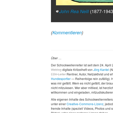
(1877-1943)
John Rea Neill
(
Kommentieren
)
Über …
Der Schockwellenreiter ist seit dem 24. April
Weblog
digitale Kritzelheft von
Jörg Kantel
(N
EDV-Leiter
Rentner, Autor, Netzaktivist und 
Hundesportler
— Reihenfolge rein zufällig). H
was mir gefällt. Wem es nicht gefällt, der brau
nicht mitzulesen. Wer aber mitliest, ist herzlic
willkommen und eingeladen, mitzudiskutiere
Alle eigenen Inhalte des Schockwellenreiters
unter einer
Creative-Commons-Lizenz
, jedo
fremde Inhalte (speziell Videos, Photos und 
Bilder) unter einer anderen Lizenz stehen.