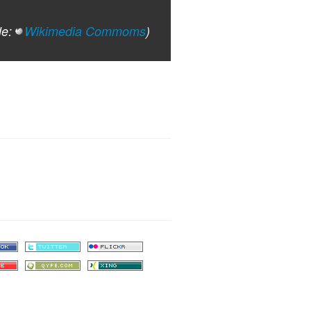
le:
Wikimedia Commoms
)