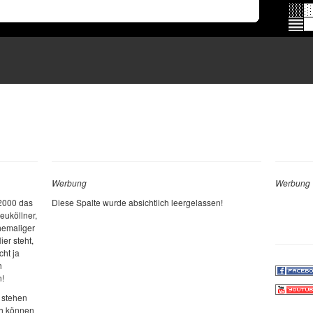
Werbung
Werbung
 2000 das
Diese Spalte wurde absichtlich leergelassen!
euköllner,
ehemaliger
ier steht,
cht ja
h
n!
 stehen
ch können