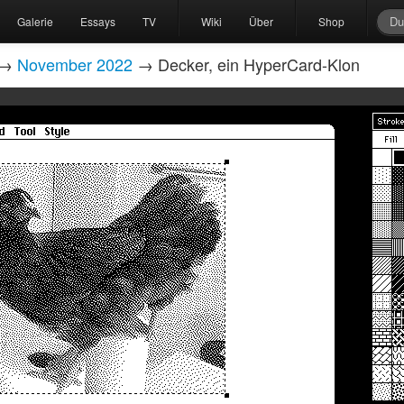
Galerie
Essays
TV
Wiki
Über
Shop
→
November 2022
→ Decker, ein HyperCard-Klon