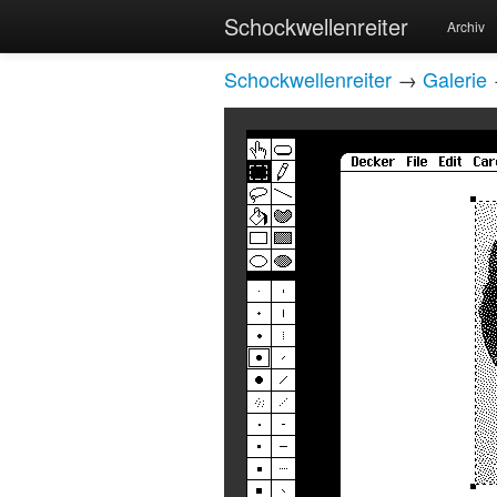
Schockwellenreiter
Archiv
Schockwellenreiter
→
Galerie