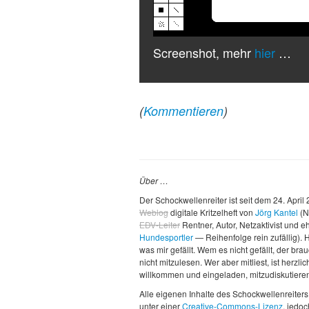
Screenshot, mehr
hier
…
(
Kommentieren
)
Über …
Der Schockwellenreiter ist seit dem 24. April
Weblog
digitale Kritzelheft von
Jörg Kantel
(N
EDV-Leiter
Rentner, Autor, Netzaktivist und 
Hundesportler
— Reihenfolge rein zufällig). H
was mir gefällt. Wem es nicht gefällt, der brau
nicht mitzulesen. Wer aber mitliest, ist herzlic
willkommen und eingeladen, mitzudiskutiere
Alle eigenen Inhalte des Schockwellenreiters
unter einer
Creative-Commons-Lizenz
, jedo