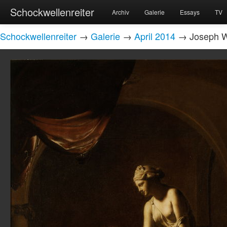
Schockwellenreiter
Archiv
Galerie
Essays
TV
Schockwellenreiter
→
Galerie
→
April 2014
→ Joseph Wr