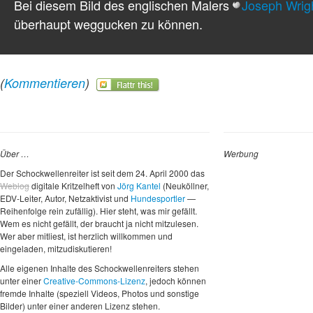
Bei diesem Bild des englischen Malers
Joseph Wrigh
überhaupt weggucken zu können.
(
Kommentieren
)
Über …
Werbung
Der Schockwellenreiter ist seit dem 24. April 2000 das
Weblog
digitale Kritzelheft von
Jörg Kantel
(Neuköllner,
EDV-Leiter, Autor, Netzaktivist und
Hundesportler
—
Reihenfolge rein zufällig). Hier steht, was mir gefällt.
Wem es nicht gefällt, der braucht ja nicht mitzulesen.
Wer aber mitliest, ist herzlich willkommen und
eingeladen, mitzudiskutieren!
Alle eigenen Inhalte des Schockwellenreiters stehen
unter einer
Creative-Commons-Lizenz
, jedoch können
fremde Inhalte (speziell Videos, Photos und sonstige
Bilder) unter einer anderen Lizenz stehen.