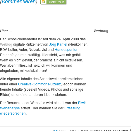
(
Kommentieren
)
Über …
Werbung
Der Schockwellenreiter ist seit dem 24. April 2000 das
Weblog
digitale Kritzelheft von
Jörg Kantel
(Neuköllner,
EDV-Leiter, Autor, Netzaktivist und
Hundesportler
—
Reihenfolge rein zufällig). Hier steht, was mir gefällt.
Wem es nicht gefällt, der braucht ja nicht mitzulesen.
Wer aber mitliest, ist herzlich willkommen und
eingeladen, mitzudiskutieren!
Alle eigenen Inhalte des Schockwellenreiters stehen
unter einer
Creative-Commons-Lizenz
, jedoch können
fremde Inhalte (speziell Videos, Photos und sonstige
Bilder) unter einer anderen Lizenz stehen.
Der Besuch dieser Webseite wird aktuell von der
Piwik
Webanalyse
erfaßt. Hier können Sie der
Erfassung
wiedersprechen
.
(
cc
) 2000-2014 | Some Rights Reserved | Letzte 