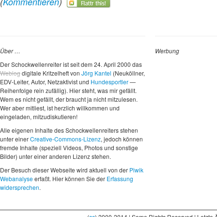
(
Kommentieren
)
Über …
Werbung
Der Schockwellenreiter ist seit dem 24. April 2000 das
Weblog
digitale Kritzelheft von
Jörg Kantel
(Neuköllner,
EDV-Leiter, Autor, Netzaktivist und
Hundesportler
—
Reihenfolge rein zufällig). Hier steht, was mir gefällt.
Wem es nicht gefällt, der braucht ja nicht mitzulesen.
Wer aber mitliest, ist herzlich willkommen und
eingeladen, mitzudiskutieren!
Alle eigenen Inhalte des Schockwellenreiters stehen
unter einer
Creative-Commons-Lizenz
, jedoch können
fremde Inhalte (speziell Videos, Photos und sonstige
Bilder) unter einer anderen Lizenz stehen.
Der Besuch dieser Webseite wird aktuell von der
Piwik
Webanalyse
erfaßt. Hier können Sie der
Erfassung
widersprechen
.
(
cc
) 2000-2014 | Some Rights Reserved | Letzte 