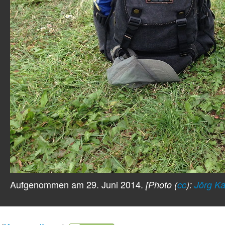
Aufgenommen am 29. Juni 2014.
[Photo (
cc
):
Jörg Ka