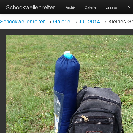
Schockwellenreiter
Archiv
Galerie
Essays
TV
Schockwellenreiter
→
Galerie
→
Juli 2014
→ Kleines G