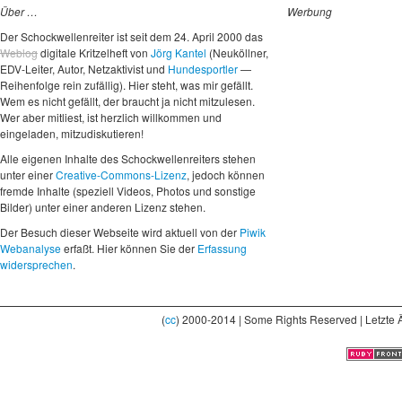
Über …
Werbung
Der Schockwellenreiter ist seit dem 24. April 2000 das
Weblog
digitale Kritzelheft von
Jörg Kantel
(Neuköllner,
EDV-Leiter, Autor, Netzaktivist und
Hundesportler
—
Reihenfolge rein zufällig). Hier steht, was mir gefällt.
Wem es nicht gefällt, der braucht ja nicht mitzulesen.
Wer aber mitliest, ist herzlich willkommen und
eingeladen, mitzudiskutieren!
Alle eigenen Inhalte des Schockwellenreiters stehen
unter einer
Creative-Commons-Lizenz
, jedoch können
fremde Inhalte (speziell Videos, Photos und sonstige
Bilder) unter einer anderen Lizenz stehen.
Der Besuch dieser Webseite wird aktuell von der
Piwik
Webanalyse
erfaßt. Hier können Sie der
Erfassung
widersprechen
.
(
cc
) 2000-2014 | Some Rights Reserved | Letzte 