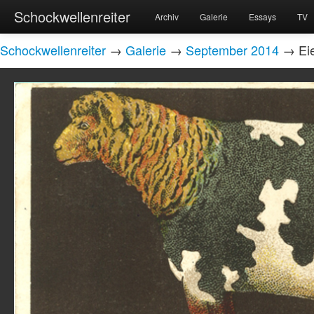
Schockwellenreiter
Archiv
Galerie
Essays
TV
Schockwellenreiter
→
Galerie
→
September 2014
→ Eie