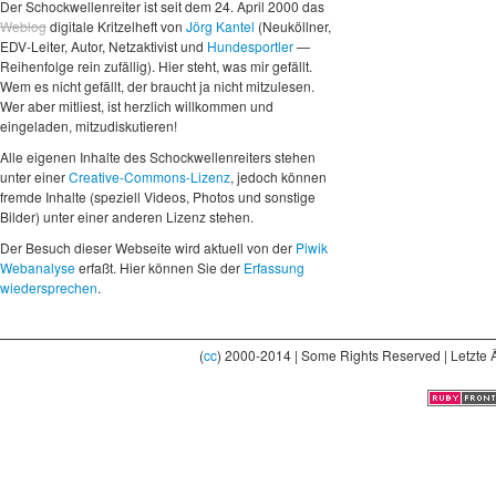
Der Schockwellenreiter ist seit dem 24. April 2000 das
Weblog
digitale Kritzelheft von
Jörg Kantel
(Neuköllner,
EDV-Leiter, Autor, Netzaktivist und
Hundesportler
—
Reihenfolge rein zufällig). Hier steht, was mir gefällt.
Wem es nicht gefällt, der braucht ja nicht mitzulesen.
Wer aber mitliest, ist herzlich willkommen und
eingeladen, mitzudiskutieren!
Alle eigenen Inhalte des Schockwellenreiters stehen
unter einer
Creative-Commons-Lizenz
, jedoch können
fremde Inhalte (speziell Videos, Photos und sonstige
Bilder) unter einer anderen Lizenz stehen.
Der Besuch dieser Webseite wird aktuell von der
Piwik
Webanalyse
erfaßt. Hier können Sie der
Erfassung
wiedersprechen
.
(
cc
) 2000-2014 | Some Rights Reserved | Letzte 