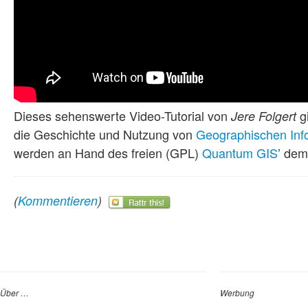
Dieses sehenswerte Video-Tutorial von
gi
Jere Folgert
die Geschichte und Nutzung von
Geographischen In
werden an Hand des freien (GPL)
Quantum GIS
’ dem
(
Kommentieren
)
Über …
Werbung