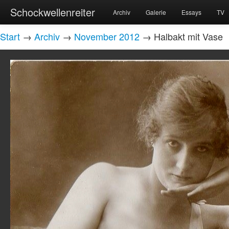
Schockwellenreiter
Archiv
Galerie
Essays
TV
Start
→
Archiv
→
November 2012
→ Halbakt mit Vase