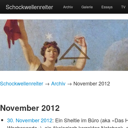
Schockwellenreiter
Archiv
Galerie
Essays
TV
Schockwellenreiter
→
Archiv
→ November 2012
November 2012
30. November 2012
: Ein Sheltie im Büro (aka »Das
Wochenende«), ein ökologisch korrektes Notebook, ei