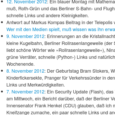
12. November 2012
: Ein blauer Montag mit Mathemat
muß, Roth-Grün und das Berliner S-Bahn- und Flugh
schnelle Links und andere Kleinigkeiten.
Antwort auf Markus Kompas Beitrag in der Telepolis
Wer mit den Medien spielt, muß wissen was ihn erwa
9. November 2012
: Erinnerungen an die Kristallnach
kleine Kugelbahn, Berliner Rollrasenlangeweile (der 
liebt schöne Wörter wie »Rollrasenlangeweile«), Nin
grüne Verräter, schnelle (Python-) Links und natürli
Wochenende.
8. November 2012
: Der Geburtstag Bram Stokers, Wi
Kinderfickersekte, Pranger für Verkehrssünder in d
Links und Merkwürdigkeiten.
7. November 2012
: Ein Security Update (Flash), da
am Mittwoch, ein Bericht darüber, daß der Berliner 
Innensenator Frank Henkel (CDU) glauben, daß ich m
Kneifzange zumache, ein paar schnelle Links und a