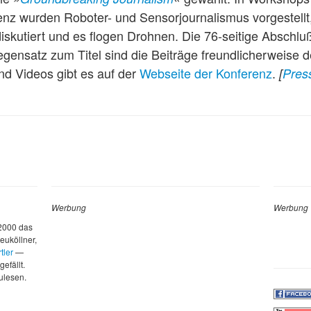
renz wurden Roboter- und Sensorjournalismus vorgestellt
diskutiert und es flogen Drohnen. Die 76-seitige Abschlu
egensatz zum Titel sind die Beiträge freundlicherweise 
nd Videos gibt es auf der
Webseite der Konferenz
.
[
Pres
Werbung
Werbung
 2000 das
euköllner,
tler
—
gefällt.
zulesen.
d