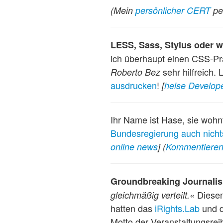
(Mein
persönlicher CERT
pe
LESS, Sass, Stylus oder 
ich überhaupt einen CSS-Prä
sehr hilfreich. 
Roberto Bez
ausdrucken
!
[
heise Develop
Ihr Name ist Hase, sie wohnt
Bundesregierung auch nicht
online news
]
(
Kommentiere
Groundbreaking Journali
Diesen
gleichmäßig verteilt.«
hatten das
iRights.Lab
und 
Motto der Veranstaltungsre