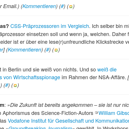
r Email.)
(
Kommentieren
) (
#
) (
)
CSS-Präprozessoren im Vergleich
. Ich selber bin 
was?
prozessor einsetzen soll und wenn ja, welchen. Daher f
Leider ist er über eine lese(r)unfreundliche Klickstrecke v
er
]
(
Kommentieren
) (
#
) (
)
 in Berlin und sie weiß von nichts. Und so
weiß die
s von Wirtschaftsspionage
im Rahmen der NSA-Affäre.
[
n
) (
#
) (
)
:
sm
»Die Zukunft ist bereits angekommen – sie ist nur nic
 Aphorismus des Science-Fiction-Autors
William Gibs
das
Vodafone Institut für Gesellschaft und Kommunikatio
ihe
gewählt. In Workshops
»
Groundbreaking Journalism
«