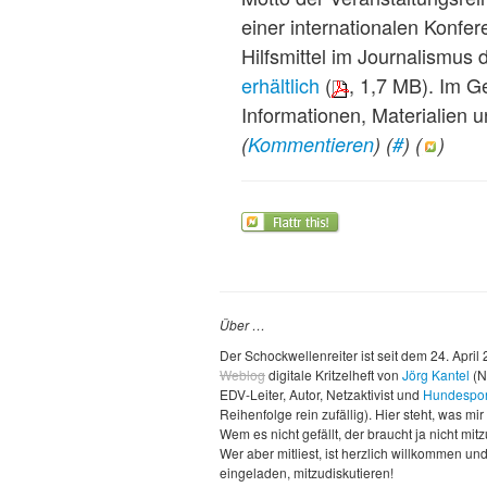
einer internationalen Konfe
Hilfsmittel im Journalismus 
erhältlich
(
, 1,7 MB). Im G
Informationen, Materialien u
(
Kommentieren
) (
#
) (
)
Über …
Der Schockwellenreiter ist seit dem 24. April
Weblog
digitale Kritzelheft von
Jörg Kantel
(N
EDV-Leiter, Autor, Netzaktivist und
Hundespor
Reihenfolge rein zufällig). Hier steht, was mir 
Wem es nicht gefällt, der braucht ja nicht mit
Wer aber mitliest, ist herzlich willkommen un
eingeladen, mitzudiskutieren!