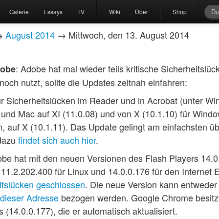
Galerie
Essays
TV
Wiki
Über
Shop
→
August 2014
→ Mittwoch, den 13. August 2014
: Adobe hat mal wieder teils kritische Sicherheitslü
dobe
noch nutzt, sollte die Updates zeitnah einfahren:
ür Sicherheitslücken im Reader und in Acrobat (unter 
 und Mac auf XI (11.0.08) und von X (10.1.10) für Windo
, auf X (10.1.11). Das Update gelingt am einfachsten ü
dazu
findet sich auch hier
.
be hat mit den neuen Versionen des Flash Players 14.0
11.2.202.400 für Linux und 14.0.0.176 für den Internet 
eitslücken geschlossen
. Die neue Version kann entweder
dieser Adresse
bezogen werden. Google Chrome besitzt 
 (14.0.0.177), die er automatisch aktualisiert.