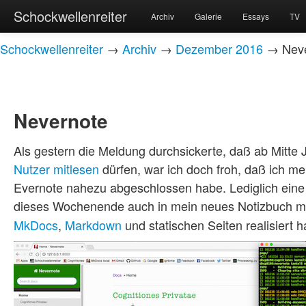
Schockwellenreiter
Archiv
Galerie
Essays
TV
Schockwellenreiter
→
Archiv
→
Dezember 2016
→ Neve
Nevernote
Als gestern die Meldung durchsickerte, daß ab Mitte 
Nutzer mitlesen
dürfen, war ich doch froh, daß ich m
Evernote nahezu abgeschlossen habe. Lediglich eine 
dieses Wochenende auch in mein neues Notizbuch mig
MkDocs
,
Markdown
und statischen Seiten realisiert h