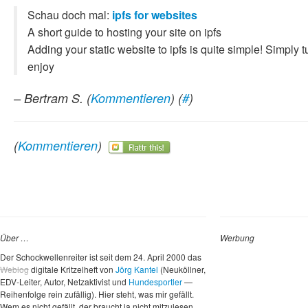
Schau doch mal:
ipfs for websites
A short guide to hosting your site on ipfs
Adding your static website to ipfs is quite simple! Simply
enjoy
– Bertram S.
(
Kommentieren
) (
#
)
(
Kommentieren
)
Über …
Werbung
Der Schockwellenreiter ist seit dem 24. April 2000 das
Weblog
digitale Kritzelheft von
Jörg Kantel
(Neuköllner,
EDV-Leiter, Autor, Netzaktivist und
Hundesportler
—
Reihenfolge rein zufällig). Hier steht, was mir gefällt.
Wem es nicht gefällt, der braucht ja nicht mitzulesen.