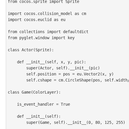
from cocos.sprite import Sprite

import cocos.collision_model as cm

import cocos.euclid as eu

from collections import defaultdict

from pyglet.window import key

class Actor(Sprite):

    def __init__(self, x, y, pic):

        super(Actor, self).__init__(pic)

        self.position = pos = eu.Vector2(x, y)

        self.cshape = cm.CircleShape(pos, self.width/2 - 10)

class Game(ColorLayer):

    is_event_handler = True

    def __init__(self):

        super(Game, self).__init__(0, 80, 125, 255)
