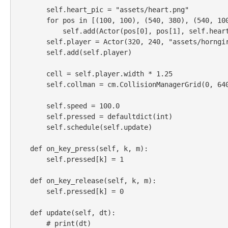
        self.heart_pic = "assets/heart.png"

        for pos in [(100, 100), (540, 380), (540, 100), (100, 380)]:

            self.add(Actor(pos[0], pos[1], self.heart_pic))

        self.player = Actor(320, 240, "assets/horngirl.png")

        self.add(self.player)

        cell = self.player.width * 1.25

        self.collman = cm.CollisionManagerGrid(0, 640, 0, 480, cell, cell)

        self.speed = 100.0

        self.pressed = defaultdict(int)

        self.schedule(self.update)

    def on_key_press(self, k, m):

        self.pressed[k] = 1

    def on_key_release(self, k, m):

        self.pressed[k] = 0

    def update(self, dt):

        # print(dt)
