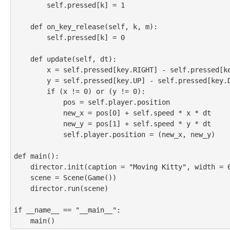
        self.pressed[k] = 1

    def on_key_release(self, k, m):

        self.pressed[k] = 0

    def update(self, dt):

        x = self.pressed[key.RIGHT] - self.pressed[key.LEFT]

        y = self.pressed[key.UP] - self.pressed[key.DOWN]

        if (x != 0) or (y != 0):

            pos = self.player.position

            new_x = pos[0] + self.speed * x * dt

            new_y = pos[1] + self.speed * y * dt

            self.player.position = (new_x, new_y)

def main():

    director.init(caption = "Moving Kitty", width = 640, height = 480)

    scene = Scene(Game())

    director.run(scene)

if __name__ == "__main__":
