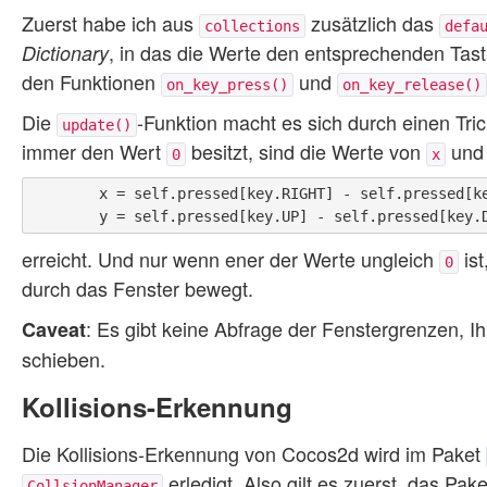
Zuerst habe ich aus
zusätzlich das
collections
defa
, in das die Werte den entsprechenden Ta
Dictionary
den Funktionen
und
on_key_press()
on_key_release()
Die
-Funktion macht es sich durch einen Tric
update()
immer den Wert
besitzt, sind die Werte von
un
0
x
        x = self.pressed[key.RIGHT] - self.pressed[key.LEFT]

erreicht. Und nur wenn ener der Werte ungleich
ist
0
durch das Fenster bewegt.
: Es gibt keine Abfrage der Fenstergrenzen, Ih
Caveat
schieben.
Kollisions-Erkennung
Die Kollisions-Erkennung von Cocos2d wird im Paket
erledigt. Also gilt es zuerst, das Pak
CollsionManager