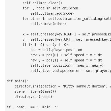
        self.collman.clear()

        for _, node in self.children:

            self.collman.add(node)

        for other in self.collman.iter_colliding(self.player):

            self.remove(other)

        x = self.pressed[key.RIGHT] - self.pressed[key.LEFT]

        y = self.pressed[key.UP] - self.pressed[key.DOWN]

        if (x != 0) or (y != 0):

            pos = self.player.position

            new_x = pos[0] + self.speed * x * dt

            new_y = pos[1] + self.speed * y * dt

            self.player.position = (new_x, new_y)

            self.player.cshape.center = self.player.position

def main():

    director.init(caption = "Kitty sammelt Herzen", width = 640, height = 480)

    scene = Scene(Game())

    director.run(scene)

if __name__ == "__main__":
