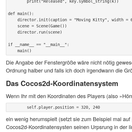
        print("Released", key.symbol_string(k))

def main():

    director.init(caption = "Moving Kitty", width = 640, height = 480)

    scene = Scene(Game())

    director.run(scene)

if __name__ == "__main__":

Die Angabe der Fenstergröße wäre nicht nötig gewese
Ordnung halber und falls ich doch irgendwann die Gr
Das Cocos2d-Koordinatensystem
Wenn Ihr mit den Koordinaten des Players (also »Hörn
ein wenig herumspielt (setzt sie zum Beispiel mal auf
Cocos2d-Koordinatensysten seinen Urpsrung in der l