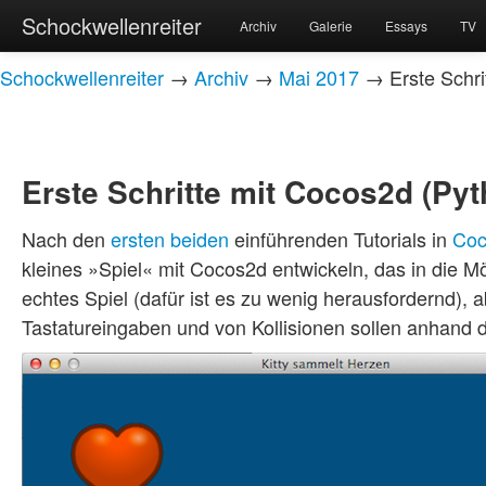
Schockwellenreiter
Archiv
Galerie
Essays
TV
Schockwellenreiter
→
Archiv
→
Mai 2017
→ Erste Schri
Erste Schritte mit Cocos2d (Pyt
Nach den
ersten
beiden
einführenden Tutorials in
Coc
kleines »Spiel« mit Cocos2d entwickeln, das in die Mö
echtes Spiel (dafür ist es zu wenig herausfordernd),
Tastatureingaben und von Kollisionen sollen anhand d