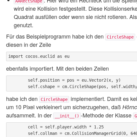
: Hier wird ein Rechteck um die Spie
AARectShape
wird eine Kollision festgestellt. Diese Kollisionse
Quadrat ausfüllen oder wenn sie nicht rotieren. Al
genutzt.
Für das Beispielprogramm habe ich den
CircleShape
diesen in der Zeile
ebenfalls importiert. Mit den beiden Zeilen
        self.position = pos = eu.Vector2(x, y)

habe ich den
implementiert. Damit es kei
CircleShape
um 10 Pixel verkleinert um sicherzugehen, daß
Hörn
aufsammelt. In der
-Methode der Klasse
__init__()
G
        cell = self.player.width * 1.25
