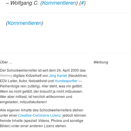
– Wolfgang C.
(
Kommentieren
) (
#
)
(
Kommentieren
)
Über …
Werbung
Der Schockwellenreiter ist seit dem 24. April 2000 das
Weblog
digitale Kritzelheft von
Jörg Kantel
(Neuköllner,
EDV-Leiter, Autor, Netzaktivist und
Hundesportler
—
Reihenfolge rein zufällig). Hier steht, was mir gefällt.
Wem es nicht gefällt, der braucht ja nicht mitzulesen.
Wer aber mitliest, ist herzlich willkommen und
eingeladen, mitzudiskutieren!
Alle eigenen Inhalte des Schockwellenreiters stehen
unter einer
Creative-Commons-Lizenz
, jedoch können
fremde Inhalte (speziell Videos, Photos und sonstige
Bilder) unter einer anderen Lizenz stehen.