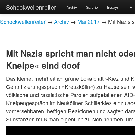
Schockwellenreiter
Archiv
Galerie
Essays
TV
Schockwellenreiter
→
Archiv
→
Mai 2017
→ Mit Nazis s
Mit Nazis spricht man nicht ode
Kneipe« sind doof
Das kleine, mehrheitlich grüne Lokalblatt »Kiez und 
Gentrifizierungssprech »Kreuzkölln«) zu Hause sein wi
völkische und rassistische Parolen aufgefallenen AfD
Kneipengespräch im Neuköllner Schillerkiez einzulad
vorhersehbaren, heftigen Reaktionen und sagten dar
Substanzen muß man eigentlich zu sich nehmen, um 