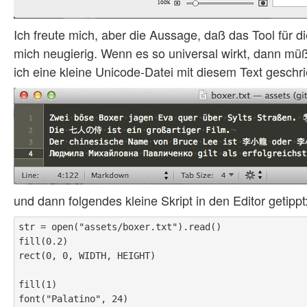
Ich freute mich, aber die Aussage, daß das Tool für d
mich neugierig. Wenn es so universal wirkt, dann müß
ich eine kleine Unicode-Datei mit diesem Text geschr
und dann folgendes kleine Skript in den Editor getippt
str = open("assets/boxer.txt").read()

fill(0.2)

rect(0, 0, WIDTH, HEIGHT)

fill(1)

font("Palatino", 24)
