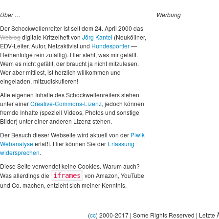
Über …
Werbung
Der Schockwellenreiter ist seit dem 24. April 2000 das
Weblog
digitale Kritzelheft von
Jörg Kantel
(Neuköllner,
EDV-Leiter, Autor, Netzaktivist und
Hundesportler
—
Reihenfolge rein zufällig). Hier steht, was mir gefällt.
Wem es nicht gefällt, der braucht ja nicht mitzulesen.
Wer aber mitliest, ist herzlich willkommen und
eingeladen, mitzudiskutieren!
Alle eigenen Inhalte des Schockwellenreiters stehen
unter einer
Creative-Commons-Lizenz
, jedoch können
fremde Inhalte (speziell Videos, Photos und sonstige
Bilder) unter einer anderen Lizenz stehen.
Der Besuch dieser Webseite wird aktuell von der
Piwik
Webanalyse
erfaßt. Hier können Sie der
Erfassung
widersprechen
.
Diese Seite verwendet keine Cookies. Warum auch?
Was allerdings die
von Amazon, YouTube
iframes
und Co. machen, entzieht sich meiner Kenntnis.
(
cc
) 2000-2017 | Some Rights Reserved | Letzte 