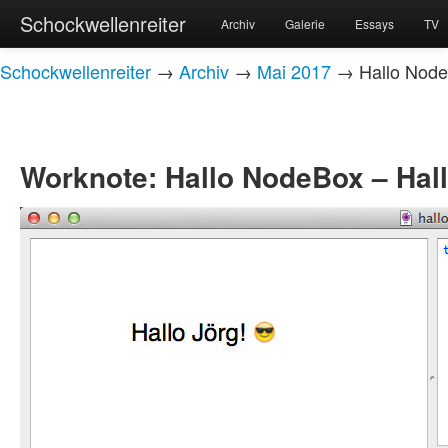
Schockwellenreiter
Archiv
Galerie
Essays
TV
Schockwellenreiter
→
Archiv
→
Mai 2017
→ Hallo Node
Worknote: Hallo NodeBox – Hal