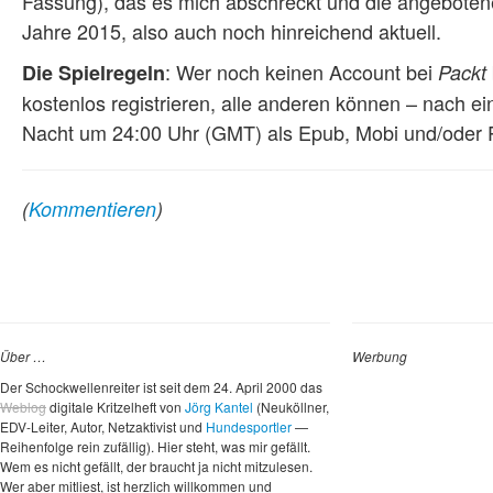
Fassung), das es mich abschreckt und die angeboten
Jahre 2015, also auch noch hinreichend aktuell.
: Wer noch keinen Account bei
Die Spielregeln
Packt
kostenlos registrieren, alle anderen können – nach e
Nacht um 24:00 Uhr (GMT) als Epub, Mobi und/oder P
(
Kommentieren
)
Über …
Werbung
Der Schockwellenreiter ist seit dem 24. April 2000 das
Weblog
digitale Kritzelheft von
Jörg Kantel
(Neuköllner,
EDV-Leiter, Autor, Netzaktivist und
Hundesportler
—
Reihenfolge rein zufällig). Hier steht, was mir gefällt.
Wem es nicht gefällt, der braucht ja nicht mitzulesen.
Wer aber mitliest, ist herzlich willkommen und