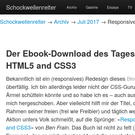
Schockwellenreiter
Archiv
Galerie
Essays
TV
Schockwellenreiter
→
Archiv
→
Juli 2017
→ Responsive
Der Ebook-Download des Tages
HTML5 and CSS3
Bekanntlich ist ein (responsives) Redesign dieses
Blo
überfällig. Ich bin allerdings leider nicht der CSS-Gu
Ärmel schütteln könnte und so habe ich es – auch au
mich hergeschoben. Aber vielleicht hilft mir der Titel,
Rahmen seiner freien (frei wie Freibier) und täglic
Aktion unters Volk schmeißt, auf die Sprünge: »
Respo
and CSS3
« von
. Das Buch ist nicht zu fett
Ben Frain