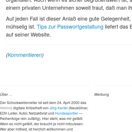
einem privaten Unternehmen soweit traut, daß man i
Auf jeden Fall ist dieser Anlaß eine gute Gelegenhei
mühselig ist.
Tips zur Passwortgestaltung
liefert das 
auf seiner Website.
(
Kommentieren
)
Über …
Werbung
Der Schockwellenreiter ist seit dem 24. April 2000 das
Weblog
digitale Kritzelheft von
Jörg Kantel
(Neuköllner,
EDV-Leiter, Autor, Netzaktivist und
Hundesportler
—
Reihenfolge rein zufällig). Hier steht, was mir gefällt.
Wem es nicht gefällt, der braucht ja nicht mitzulesen.
Wer aber mitliest, ist herzlich willkommen und