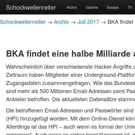
Schockwellenreiter
Archiv
Galerie
Essays
TV
Schockwellenreiter
→
Archiv
→
Juli 2017
→ BKA findet 
BKA findet eine halbe Milliard
Wahrscheinlich über verschiedenste Hacker-Angriffe 
Zeitraum haben Mitglieder einer Underground-Plattf
Zugangsdaten zusammengetragen. Wie das Bundesk
sind mehr als 500 Millionen Email-Adressen samt Pa
Anbieter betroffen. Die aktuellsten Datensätze sta
Die betroffenen Email-Adressen und Passwörter sin
(HPI) hinzugefügt worden. Mit dem Online-Dienst könn
Allerdings ist das HPI – auch wenn es formal der Univ
organisiert. Auch wenn es sicher begrüßenswert ist, 