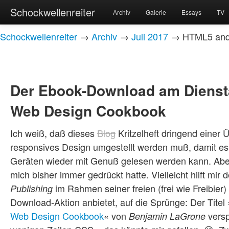
Schockwellenreiter
Archiv
Galerie
Essays
TV
Schockwellenreiter
→
Archiv
→
Juli 2017
→ HTML5 and 
Der Ebook-Download am Diens
Web Design Cookbook
Ich weiß, daß dieses
Blog
Kritzelheft dringend einer 
responsives Design umgestellt werden muß, damit es 
Geräten wieder mit Genuß gelesen werden kann. Aber da
mich bisher immer gedrückt hatte. Vielleicht hilft mi
im Rahmen seiner freien (frei wie Freibier
Publishing
Download-Aktion anbietet, auf die Sprünge: Der Titel 
Web Design Cookbook
« von
versp
Benjamin LaGrone