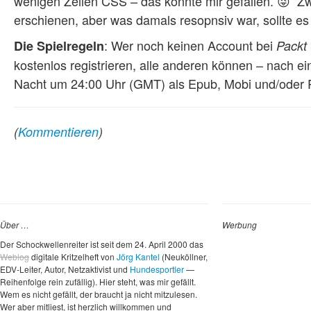
wenigen Zeilen CSS – das könnte mir gefallen. 😜 Z
erschienen, aber was damals resopnsiv war, sollte es
: Wer noch keinen Account bei
Die Spielregeln
Packt
kostenlos registrieren, alle anderen können – nach e
Nacht um 24:00 Uhr (GMT) als Epub, Mobi und/oder P
(
Kommentieren
)
Über …
Werbung
Der Schockwellenreiter ist seit dem 24. April 2000 das
Weblog
digitale Kritzelheft von
Jörg Kantel
(Neuköllner,
EDV-Leiter, Autor, Netzaktivist und
Hundesportler
—
Reihenfolge rein zufällig). Hier steht, was mir gefällt.
Wem es nicht gefällt, der braucht ja nicht mitzulesen.
Wer aber mitliest, ist herzlich willkommen und