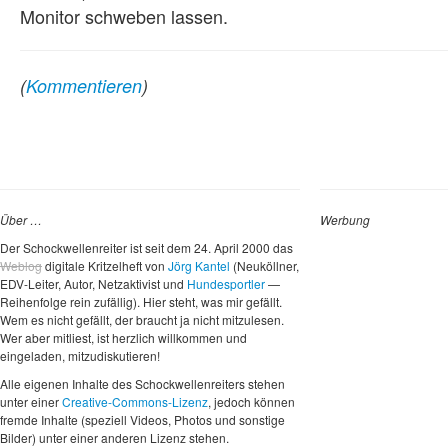
Monitor schweben lassen.
(
Kommentieren
)
Über …
Werbung
Der Schockwellenreiter ist seit dem 24. April 2000 das
Weblog
digitale Kritzelheft von
Jörg Kantel
(Neuköllner,
EDV-Leiter, Autor, Netzaktivist und
Hundesportler
—
Reihenfolge rein zufällig). Hier steht, was mir gefällt.
Wem es nicht gefällt, der braucht ja nicht mitzulesen.
Wer aber mitliest, ist herzlich willkommen und
eingeladen, mitzudiskutieren!
Alle eigenen Inhalte des Schockwellenreiters stehen
unter einer
Creative-Commons-Lizenz
, jedoch können
fremde Inhalte (speziell Videos, Photos und sonstige
Bilder) unter einer anderen Lizenz stehen.