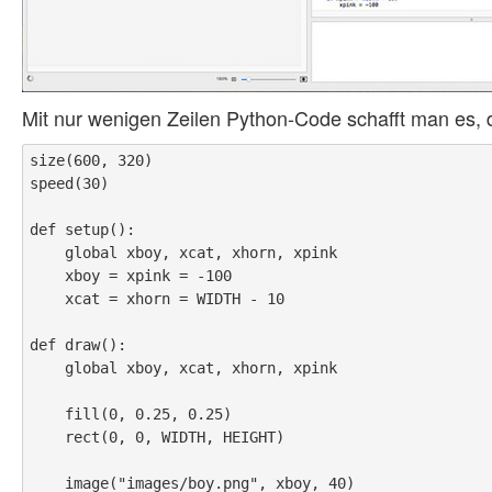
Mit nur wenigen Zeilen Python-Code schafft man es, 
size(600, 320)

speed(30)

def setup():

    global xboy, xcat, xhorn, xpink

    xboy = xpink = -100

    xcat = xhorn = WIDTH - 10

def draw():

    global xboy, xcat, xhorn, xpink

    fill(0, 0.25, 0.25)

    rect(0, 0, WIDTH, HEIGHT)

    image("images/boy.png", xboy, 40)
