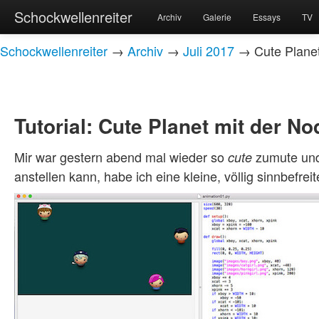
Schockwellenreiter
Archiv
Galerie
Essays
TV
Schockwellenreiter
→
Archiv
→
Juli 2017
→ Cute Planet
Tutorial: Cute Planet mit der N
Mir war gestern abend mal wieder so
zumute und 
cute
anstellen kann, habe ich eine kleine, völlig sinnbefre