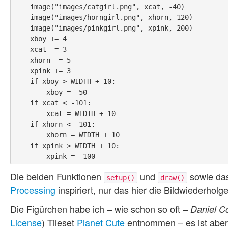
    image("images/catgirl.png", xcat, -40)

    image("images/horngirl.png", xhorn, 120)

    image("images/pinkgirl.png", xpink, 200)

    xboy += 4

    xcat -= 3

    xhorn -= 5

    xpink += 3

    if xboy > WIDTH + 10:

        xboy = -50

    if xcat < -101:

        xcat = WIDTH + 10

    if xhorn < -101:

        xhorn = WIDTH + 10

    if xpink > WIDTH + 10:

Die beiden Funktionen
und
sowie das
setup()
draw()
Processing
inspiriert, nur das hier die Bildwiederholg
Die Figürchen habe ich – wie schon so oft –
Daniel C
License
) Tileset
Planet Cute
entnommen – es ist aber 