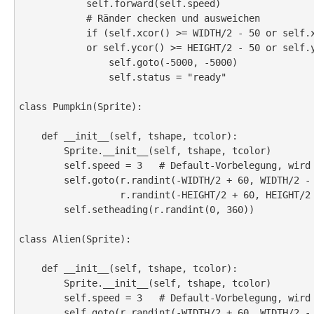
            self.forward(self.speed)

            # Ränder checken und ausweichen

            if (self.xcor() >= WIDTH/2 - 50 or self.xcor() <= -WIDTH/2 + 50

            or self.ycor() >= HEIGHT/2 - 50 or self.ycor() <= -HEIGHT/2 + 50):

                self.goto(-5000, -5000)

                self.status = "ready"

class Pumpkin(Sprite):

    def __init__(self, tshape, tcolor):

        Sprite.__init__(self, tshape, tcolor)

        self.speed = 3   # Default-Vorbelegung, wird bei der Initialisierung überschrieben

        self.goto(r.randint(-WIDTH/2 + 60, WIDTH/2 - 60),

                  r.randint(-HEIGHT/2 + 60, HEIGHT/2 - 60))

        self.setheading(r.randint(0, 360))

class Alien(Sprite):

    def __init__(self, tshape, tcolor):

        Sprite.__init__(self, tshape, tcolor)

        self.speed = 3   # Default-Vorbelegung, wird bei der Initialisierung überschrieben

        self.goto(r.randint(-WIDTH/2 + 60, WIDTH/2 - 60),
