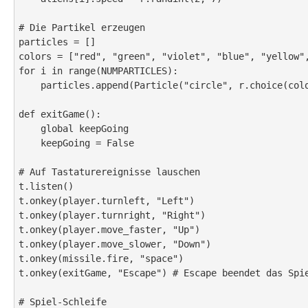
# Die Partikel erzeugen

particles = []

colors = ["red", "green", "violet", "blue", "yellow",
for i in range(NUMPARTICLES):

    particles.append(Particle("circle", r.choice(colors)))

def exitGame():

    global keepGoing

    keepGoing = False

# Auf Tastaturereignisse lauschen

t.listen()

t.onkey(player.turnleft, "Left")

t.onkey(player.turnright, "Right")

t.onkey(player.move_faster, "Up")

t.onkey(player.move_slower, "Down")

t.onkey(missile.fire, "space")

t.onkey(exitGame, "Escape") # Escape beendet das Spie
# Spiel-Schleife
