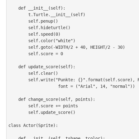
    def __init__(self):

        t.Turtle.__init__(self)

        self.penup()

        self.hideturtle()

        self.speed(0)

        self.color("white")

        self.goto(-WIDTH/2 + 40, HEIGHT/2 - 30)

        self.score = 0

    def update_score(self):

        self.clear()

        self.write("Punkte: {}".format(self.score), False, align = "left",

                    font = ("Arial", 14, "normal"))

    def change_score(self, points):

        self.score += points

        self.update_score()

class Actor(Sprite):

    def __init__(self, tshape, tcolor):
