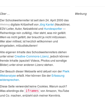
Über …
Werbung
Der Schockwellenreiter ist seit dem 24. April 2000 das
Weblog
digitale Kritzelheft von
Jörg Kantel
(Neuköllner,
EDV-Leiter, Autor, Netzaktivist und
Hundesportler
—
Reihenfolge rein zufällig). Hier steht, was mir gefällt.
Wem es nicht gefällt, der braucht ja nicht mitzulesen.
Wer aber mitliest, ist herzlich willkommen und
eingeladen, mitzudiskutieren!
Alle eigenen Inhalte des Schockwellenreiters stehen
unter einer
Creative-Commons-Lizenz
, jedoch können
fremde Inhalte (speziell Videos, Photos und sonstige
Bilder) unter einer anderen Lizenz stehen.
Der Besuch dieser Webseite wird aktuell von der
Piwik
Webanalyse
erfaßt. Hier können Sie der
Erfassung
widersprechen
.
Diese Seite verwendet keine Cookies. Warum auch?
Was allerdings die
von Amazon, YouTube
iframes
und Co. machen, entzieht sich meiner Kenntnis.