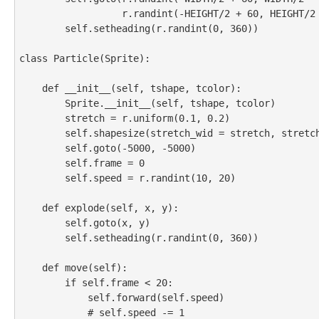
                  r.randint(-HEIGHT/2 + 60, HEIGHT/2 - 60))

        self.setheading(r.randint(0, 360))

class Particle(Sprite):

    def __init__(self, tshape, tcolor):

        Sprite.__init__(self, tshape, tcolor)

        stretch = r.uniform(0.1, 0.2)

        self.shapesize(stretch_wid = stretch, stretch_len = stretch, outline = None)

        self.goto(-5000, -5000)

        self.frame = 0

        self.speed = r.randint(10, 20)

    def explode(self, x, y):

        self.goto(x, y)

        self.setheading(r.randint(0, 360))

    def move(self):

        if self.frame < 20:

            self.forward(self.speed)

            # self.speed -= 1
