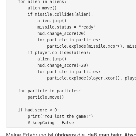
    for alien in aliens:

        alien.move()

        if missile.collides(alien):

            alien.jump()

            missile.status = "ready"

            hud.change_score(20)

            for particle in particles:

                particle.explode(missile.xcor(), missile.ycor())

        if player.collides(alien):

            alien.jump()

            hud.change_score(-20)

            for particle in particles:

                particle.explode(player.xcor(), player.ycor())

    for particle in particles:

        particle.move()

    if hud.score < 0:

        print("You lost the game!")

Meine Erfahrung ist übrigens die, daß man beim Absch