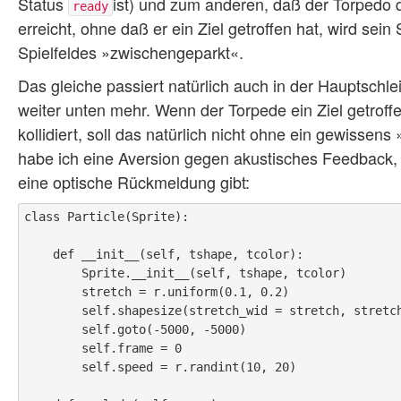
Status
ist) und zum anderen, daß der Torpedo d
ready
erreicht, ohne daß er ein Ziel getroffen hat, wird sein
Spielfeldes »zwischengeparkt«.
Das gleiche passiert natürlich auch in der Hauptschlei
weiter unten mehr. Wenn der Torpede ein Ziel getroff
kollidiert, soll das natürlich nicht ohne ein gewisse
habe ich eine Aversion gegen akustisches Feedback, 
eine optische Rückmeldung gibt:
class Particle(Sprite):

    def __init__(self, tshape, tcolor):

        Sprite.__init__(self, tshape, tcolor)

        stretch = r.uniform(0.1, 0.2)

        self.shapesize(stretch_wid = stretch, stretch_len = stretch, outline = None)

        self.goto(-5000, -5000)

        self.frame = 0

        self.speed = r.randint(10, 20)
