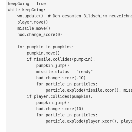
keepGoing = True

while keepGoing:

    wn.update()  # Den gesamten Bildschirm neuzeichnen

    player.move()

    missile.move()

    hud.change_score(0)

    for pumpkin in pumpkins:

        pumpkin.move()

        if missile.collides(pumpkin):

            pumpkin.jump()

            missile.status = "ready"

            hud.change_score(-10)

            for particle in particles:

                particle.explode(missile.xcor(), missile.ycor())

        if player.collides(pumpkin):

            pumpkin.jump()

            hud.change_score(10)

            for particle in particles:

                particle.explode(player.xcor(), player.ycor())
