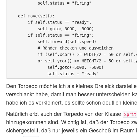
            self.status = "firing"

    def move(self):

        if self.status == "ready":

            self.goto(-5000, -5000)

        if self.status == "firing":

            self.forward(self.speed)

            # Ränder checken und ausweichen

            if (self.xcor() >= WIDTH/2 - 50 or self.xcor() <= -WIDTH/2 + 50

            or self.ycor() >= HEIGHT/2 - 50 or self.ycor() <= -HEIGHT/2 + 50):

                self.goto(-5000, -5000)

Den Torpedo möchte ich als kleines Dreieick darstelle
verschlankt habe, damit man besser unterscheiden k
habe ich es verkleinert, es sollte schon deutlich klei
Natürlich erbt auch der Torpedo von der Klasse
Sprit
hinzugekommen sind. Wichtig ist, daß der Torpedo zwei
sichergestellt, daß nur jeweils ein Geschoß im Raum