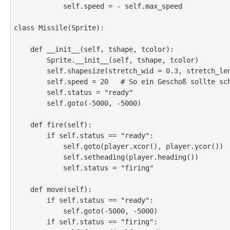
            self.speed = - self.max_speed

class Missile(Sprite):

    def __init__(self, tshape, tcolor):

        Sprite.__init__(self, tshape, tcolor)

        self.shapesize(stretch_wid = 0.3, stretch_len = 0.4, outline = None)

        self.speed = 20   # So ein Geschoß sollte schon schnell sein :o)

        self.status = "ready"

        self.goto(-5000, -5000)

    def fire(self):

        if self.status == "ready":

            self.goto(player.xcor(), player.ycor())

            self.setheading(player.heading())

            self.status = "firing"

    def move(self):

        if self.status == "ready":

            self.goto(-5000, -5000)

        if self.status == "firing":
