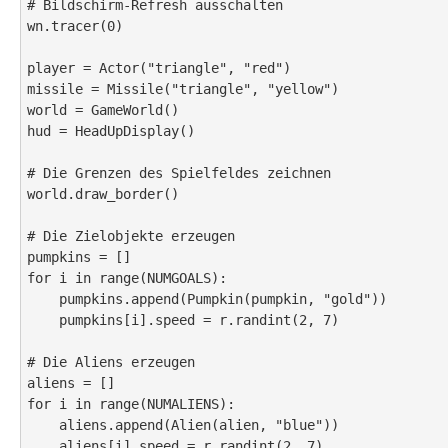
# Bildschirm-Refresh ausschalten

wn.tracer(0)

player = Actor("triangle", "red")

missile = Missile("triangle", "yellow")

world = GameWorld()

hud = HeadUpDisplay()

# Die Grenzen des Spielfeldes zeichnen

world.draw_border()

# Die Zielobjekte erzeugen

pumpkins = []

for i in range(NUMGOALS):

    pumpkins.append(Pumpkin(pumpkin, "gold"))

    pumpkins[i].speed = r.randint(2, 7)

# Die Aliens erzeugen

aliens = []

for i in range(NUMALIENS):

    aliens.append(Alien(alien, "blue"))

    aliens[i].speed = r.randint(2, 7)
