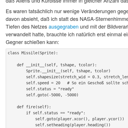
daß Aliens und Kürbisse immer in gleicher Anzahl das
Es waren tatsächlich nur wenige Veränderungen gege
davon absieht, daß ich statt des NASA-Sternenhimmel
Tiefen des Netzes
ausgegraben
und mit der Bildvera
verwandelt hatte, brauchte ich natürlich erst einmal e
Gegner schießen kann:
class Missile(Sprite):

    def __init__(self, tshape, tcolor):

        Sprite.__init__(self, tshape, tcolor)

        self.shapesize(stretch_wid = 0.3, stretch_len = 0.4, outline = None)

        self.speed = 20   # So ein Geschoß sollte schon schnell sein :o)

        self.status = "ready"

        self.goto(-5000, -5000)

    def fire(self):

        if self.status == "ready":

            self.goto(player.xcor(), player.ycor())

            self.setheading(player.heading())
