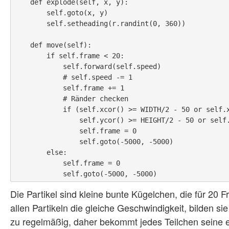
    def explode(self, x, y):

        self.goto(x, y)

        self.setheading(r.randint(0, 360))

    def move(self):

        if self.frame < 20:

            self.forward(self.speed)

            # self.speed -= 1

            self.frame += 1

            # Ränder checken

            if (self.xcor() >= WIDTH/2 - 50 or self.xcor() <= -WIDTH/2 + 50 or

                self.ycor() >= HEIGHT/2 - 50 or self.ycor() <= -HEIGHT/2 + 50):

                self.frame = 0

                self.goto(-5000, -5000)

        else:

            self.frame = 0

Die Partikel sind kleine bunte Kügelchen, die für 20
allen Partikeln die gleiche Geschwindigkeit, bilden s
zu regelmäßig, daher bekommt jedes Teilchen seine e