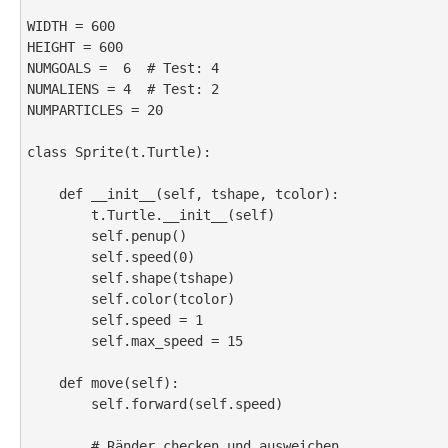
WIDTH = 600

HEIGHT = 600

NUMGOALS =  6  # Test: 4

NUMALIENS = 4  # Test: 2

NUMPARTICLES = 20

class Sprite(t.Turtle):

    def __init__(self, tshape, tcolor):

        t.Turtle.__init__(self)

        self.penup()

        self.speed(0)

        self.shape(tshape)

        self.color(tcolor)

        self.speed = 1

        self.max_speed = 15

    def move(self):

        self.forward(self.speed)

        # Ränder checken und ausweichen
