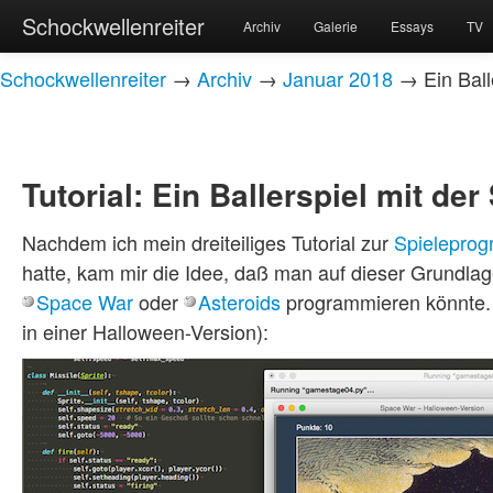
Schockwellenreiter
Archiv
Galerie
Essays
TV
Schockwellenreiter
→
Archiv
→
Januar 2018
→ Ein Balle
Tutorial: Ein Ballerspiel mit der
Nachdem ich mein dreiteiliges Tutorial zur
Spieleprog
hatte, kam mir die Idee, daß man auf dieser Grundlage
Space War
oder
Asteroids
programmieren könnte. W
in einer Halloween-Version):