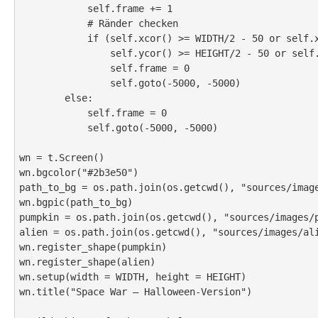
            self.frame += 1

            # Ränder checken

            if (self.xcor() >= WIDTH/2 - 50 or self.xcor() <= -WIDTH/2 + 50 or

                self.ycor() >= HEIGHT/2 - 50 or self.ycor() <= -HEIGHT/2 + 50):

                self.frame = 0

                self.goto(-5000, -5000)

        else:

            self.frame = 0

            self.goto(-5000, -5000)

wn = t.Screen()

wn.bgcolor("#2b3e50")

path_to_bg = os.path.join(os.getcwd(), "sources/image
wn.bgpic(path_to_bg)

pumpkin = os.path.join(os.getcwd(), "sources/images/p
alien = os.path.join(os.getcwd(), "sources/images/ali
wn.register_shape(pumpkin)

wn.register_shape(alien)

wn.setup(width = WIDTH, height = HEIGHT)

wn.title("Space War – Halloween-Version")
