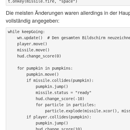
Die meisten Änderungen waren allerdings in der Haupt
vollständig angegeben:
while keepGoing:

    wn.update()  # Den gesamten Bildschirm neuzeichnen

    player.move()

    missile.move()

    hud.change_score(0)

    for pumpkin in pumpkins:

        pumpkin.move()

        if missile.collides(pumpkin):

            pumpkin.jump()

            missile.status = "ready"

            hud.change_score(-10)

            for particle in particles:

                particle.explode(missile.xcor(), missile.ycor())

        if player.collides(pumpkin):

            pumpkin.jump()

            hud.change_score(10)
