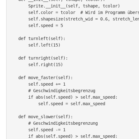
        Sprite.__init__(self, tshape, tcolor)

        self.color = tcolor  # Wird im Programm überschrieben

        self.shapesize(stretch_wid = 0.6, stretch_len = 1.1, outline = None)

        self.speed = 5

    def turnleft(self):

        self.left(15)

    def turnright(self):

        self.right(15)

    def move_faster(self):

        self.speed += 1

        # Geschwindigkeitsbegrenzug

        if abs(self.speed) > self.max_speed:

            self.speed = self.max_speed

    def move_slower(self):

        # Geschwindigkeitsbegrenzung

        self.speed -= 1

        if abs(self.speed) > self.max_speed:
