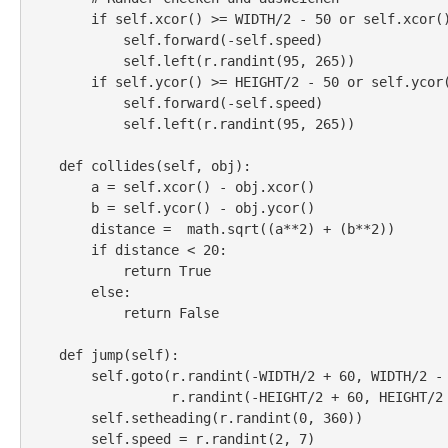
        if self.xcor() >= WIDTH/2 - 50 or self.xcor() <= -WIDTH/2 + 50:

            self.forward(-self.speed)

            self.left(r.randint(95, 265))

        if self.ycor() >= HEIGHT/2 - 50 or self.ycor() <= -HEIGHT/2 + 50:

            self.forward(-self.speed)

            self.left(r.randint(95, 265))

    def collides(self, obj):

        a = self.xcor() - obj.xcor()

        b = self.ycor() - obj.ycor()

        distance =  math.sqrt((a**2) + (b**2))

        if distance < 20:

            return True

        else:

            return False

    def jump(self):

        self.goto(r.randint(-WIDTH/2 + 60, WIDTH/2 - 60),

                  r.randint(-HEIGHT/2 + 60, HEIGHT/2 - 60))

        self.setheading(r.randint(0, 360))

        self.speed = r.randint(2, 7)
