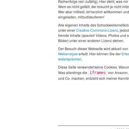
Reihenfolge rein zufällig). Hier steht, was mir 
Wem es nicht gefällt, der braucht ja nicht mit
Wer aber mitliest, ist herzlich willkommen un
eingeladen, mitzudiskutieren!
Alle eigenen Inhalte des Schockwellenreiters
unter einer
Creative-Commons-Lizenz
, jedo
fremde Inhalte (speziell Videos, Photos und 
Bilder) unter einer anderen Lizenz stehen.
Der Besuch dieser Webseite wird aktuell von
Webanalyse
erfaßt. Hier können Sie der
Erfa
widersprechen
.
Diese Seite verwendet keine Cookies. Waru
Was allerdings die
von Amazon,
iframes
und Co. machen, entzieht sich meiner Kenntn