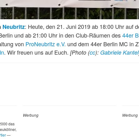
: Heute, den 21. Juni 2019 ab 18:00 Uhr auf d
n
Neubritz
Berlin und ab 21:00 Uhr in den Club-Räumen des
44er B
altung von
ProNeubritz e.V.
und dem 44er Berlin MC in 
ln
. Wir freuen uns auf Euch.
[Photo (
cc
):
Gabriele Kantel
Werbung
Werbung
 2000 das
euköllner,
tler
—