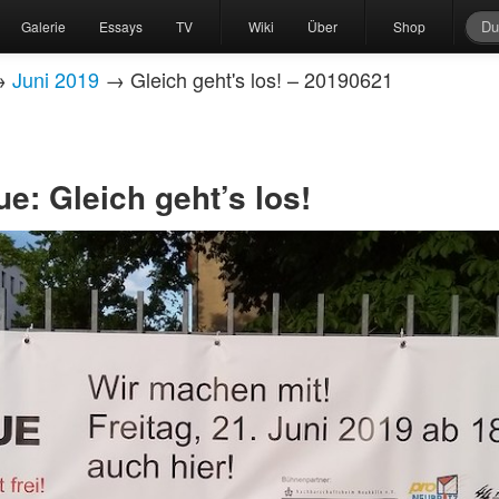
Galerie
Essays
TV
Wiki
Über
Shop
→
Juni 2019
→ Gleich geht's los! – 20190621
e: Gleich geht’s los!