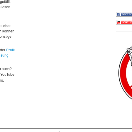
gefällt.
zulesen.
d
 stehen
ch können
sonstige
 der
Piwik
ssung
m auch?
 YouTube
is.