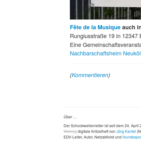
Fête de la Musique
auch i
Rungiusstraße 19 in 12347 
Eine Gemeinschaftsveranst
Nachbarschaftsheim Neuköl
(
Kommentieren
)
Über …
Der Schockwellenreiter ist seit dem 24. April
Weblog
digitale Kritzelheft von
Jörg Kantel
(N
EDV-Leiter, Autor, Netzaktivist und
Hundespor