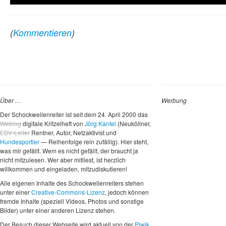
(
Kommentieren
)
Über …
Werbung
Der Schockwellenreiter ist seit dem 24. April 2000 das
Weblog
digitale Kritzelheft von
Jörg Kantel
(Neuköllner,
EDV-Leiter
Rentner, Autor, Netzaktivist und
Hundesportler
— Reihenfolge rein zufällig). Hier steht,
was mir gefällt. Wem es nicht gefällt, der braucht ja
nicht mitzulesen. Wer aber mitliest, ist herzlich
willkommen und eingeladen, mitzudiskutieren!
Alle eigenen Inhalte des Schockwellenreiters stehen
unter einer
Creative-Commons-Lizenz
, jedoch können
fremde Inhalte (speziell Videos, Photos und sonstige
Bilder) unter einer anderen Lizenz stehen.
Der Besuch dieser Webseite wird aktuell von der
Piwik