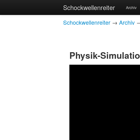
Schockwellenreiter
Archiv
Schockwellenreiter
→
Archiv
Physik-Simulati