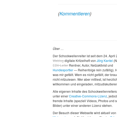
(
Kommentieren
)
Über …
Der Schockwellenreiter ist seit dem 24. April
Weblog
digitale Kritzelheft von
Jörg Kantel
(N
EDV-Leiter
Rentner, Autor, Netzaktivist und
Hundesportler
— Reihenfolge rein zufällig). H
was mir gefällt. Wem es nicht gefällt, der brau
nicht mitzulesen. Wer aber mitliest, ist herzlic
willkommen und eingeladen, mitzudiskutiere
Alle eigenen Inhalte des Schockwellenreiters
unter einer
Creative-Commons-Lizenz
, jedo
fremde Inhalte (speziell Videos, Photos und 
Bilder) unter einer anderen Lizenz stehen.
Der Besuch dieser Webseite wird aktuell von