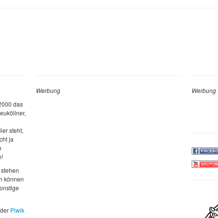
Werbung
Werbung
 2000 das
euköllner,
ier steht,
cht ja
h
n!
 stehen
ch können
sonstige
 der
Piwik