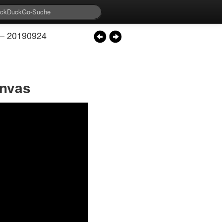
 – 20190924
anvas