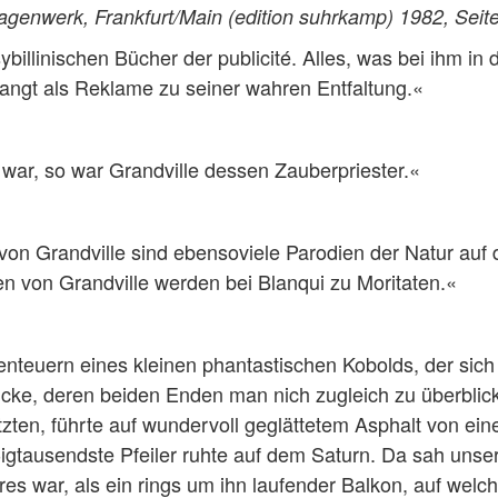
genwerk, Frankfurt/Main (edition suhrkamp) 1982, Seite
ybillinischen Bücher der publicité. Alles, was bei ihm in
elangt als Reklame zu seiner wahren Entfaltung.«
war, so war Grandville dessen Zauberpriester.«
on Grandville sind ebensoviele Parodien der Natur auf 
n von Grandville werden bei Blanqui zu Moritaten.«
enteuern eines kleinen phantastischen Kobolds, der sic
rücke, deren beiden Enden man nich zugleich zu überbli
ützten, führte auf wundervoll geglättetem Asphalt von ein
igtausendste Pfeiler ruhte auf dem Saturn. Da sah unse
res war, als ein rings um ihn laufender Balkon, auf we