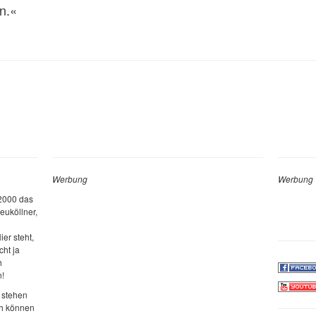
n.«
Werbung
Werbung
 2000 das
euköllner,
ier steht,
cht ja
h
n!
 stehen
ch können