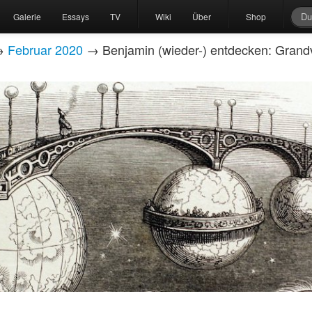
Galerie
Essays
TV
Wiki
Über
Shop
→
Februar 2020
→ Benjamin (wieder-) entdecken: Grandv