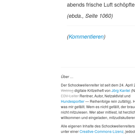
abends frische Luft schöpfte
(ebda., Seite 1060)
(
Kommentieren
)
Über …
Der Schockwellenreiter ist seit dem 24. April
Weblog
digitale Kritzelheft von
Jörg Kantel
(N
EDV-Leiter
Rentner, Autor, Netzaktivist und
Hundesportler
— Reihenfolge rein zufällig). H
was mir gefällt. Wem es nicht gefällt, der brau
nicht mitzulesen. Wer aber mitliest, ist herzlic
willkommen und eingeladen, mitzudiskutiere
Alle eigenen Inhalte des Schockwellenreiters
unter einer
Creative-Commons-Lizenz
, jedo