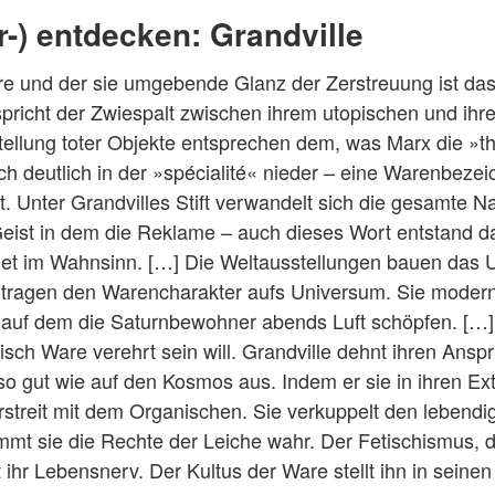
-) entdecken: Grandville
are und der sie umgebende Glanz der Zerstreuung ist d
pricht der Zwiespalt zwischen ihrem utopischen und ihr
rstellung toter Objekte entsprechen dem, was Marx die 
h deutlich in der »spécialité« nieder – eine Warenbezei
 Unter Grandvilles Stift verwandelt sich die gesamte Nat
Geist in dem die Reklame – auch dieses Wort entstand da
ndet im Wahnsinn. […] Die Weltausstellungen bauen das 
rtragen den Warencharakter aufs Universum. Sie moderni
, auf dem die Saturnbewohner abends Luft schöpfen. […]
tisch Ware verehrt sein will. Grandville dehnt ihren Ans
o gut wie auf den Kosmos aus. Indem er sie in ihren Ext
erstreit mit dem Organischen. Sie verkuppelt den lebend
mt sie die Rechte der Leiche wahr. Der Fetischismus,
t ihr Lebensnerv. Der Kultus der Ware stellt ihn in seinen