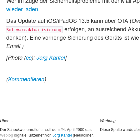
Wer im Zuge der Sicherheitsprobleme mit der Mail Ap
wieder laden
.
Das Update auf iOS/iPadOS 13.5 kann über OTA (
Ove
erfolgen, an ausreichend Akku
Softwareaktualisierung
denken). Eine vorherige Sicherung des Geräts ist wi
Email.)
[Photo (
cc
):
Jörg Kantel
]
(
Kommentieren
)
Über …
Werbung
Der Schockwellenreiter ist seit dem 24. April 2000 das
Diese Spalte wurde abs
Weblog
digitale Kritzelheft von
Jörg Kantel
(Neuköllner,