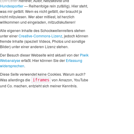
EDV-Leiter
Rentner, Autor, Netzaktivist und
Hundesportler
— Reihenfolge rein zufällig). Hier steht,
was mir gefällt. Wem es nicht gefällt, der braucht ja
nicht mitzulesen. Wer aber mitliest, ist herzlich
willkommen und eingeladen, mitzudiskutieren!
Alle eigenen Inhalte des Schockwellenreiters stehen
unter einer
Creative-Commons-Lizenz
, jedoch können
fremde Inhalte (speziell Videos, Photos und sonstige
Bilder) unter einer anderen Lizenz stehen.
Der Besuch dieser Webseite wird aktuell von der
Piwik
Webanalyse
erfaßt. Hier können Sie der
Erfassung
widersprechen
.
Diese Seite verwendet keine Cookies. Warum auch?
Was allerdings die
von Amazon, YouTube
iframes
und Co. machen, entzieht sich meiner Kenntnis.