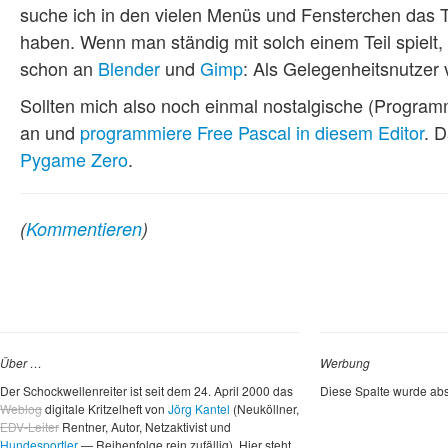
suche ich in den vielen Menüs und Fensterchen das T
haben. Wenn man ständig mit solch einem Teil spielt,
schon an
Blender
und
Gimp
: Als Gelegenheitsnutzer 
Sollten mich also noch einmal nostalgische (Program
an und
programmiere Free Pascal in diesem Editor
. D
Pygame Zero
.
(
Kommentieren
)
Über …
Werbung
Der Schockwellenreiter ist seit dem 24. April 2000 das
Diese Spalte wurde abs
Weblog
digitale Kritzelheft von
Jörg Kantel
(Neuköllner,
EDV-Leiter
Rentner, Autor, Netzaktivist und
Hundesportler
— Reihenfolge rein zufällig). Hier steht,