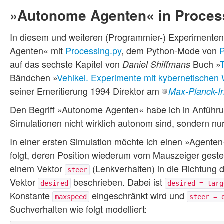
»Autonome Agenten« in Proces
In diesem und weiteren (Programmier-) Experiment
Agenten« mit
Processing.py
, dem Python-Mode von
P
auf das sechste Kapitel von
Buch »
Daniel Shiffmans
Bändchen »
Vehikel. Experimente mit kybernetischen
seiner Emeritierung 1994 Direktor am
Max-Planck-Ins
Den Begriff »Autonome Agenten« habe ich in Anführu
Simulationen nicht wirklich autonom sind, sondern n
In einer ersten Simulation möchte ich einen »Agente
folgt, deren Position wiederum vom Mauszeiger gesteu
einem Vektor
(Lenkverhalten) in die Richtung de
steer
Vektor
beschrieben. Dabei ist
desired
desired = targ
Konstante
eingeschränkt wird und
maxspeed
steer = 
Suchverhalten wie folgt modelliert: