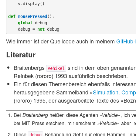
    v.display()

def
mousePressed
():

global
 debug

    debug = 
not
Wie immer ist der Quellcode auch in meinem
GitHub-
Literatur
Braitenbergs
sind in dem oben genannten
Vehikel
Reinbek (rororo) 1993 ausführlich beschrieben.
Ein für diesen Themenbereich ebenfalls interessa
herausgegebene Sammelband »
Simulation. Comp
(rororo) 1995, der ausgearbeitete Texte des »Bozn
Bei
heißen diese Agenten
, ich 
Braitenberg
»Vehicle«
bei MIT Press erschien, mir erscheint
aber i
»Viehicle«
Diese
-Behandlung zieht nur einen Rahmen, inne
debug