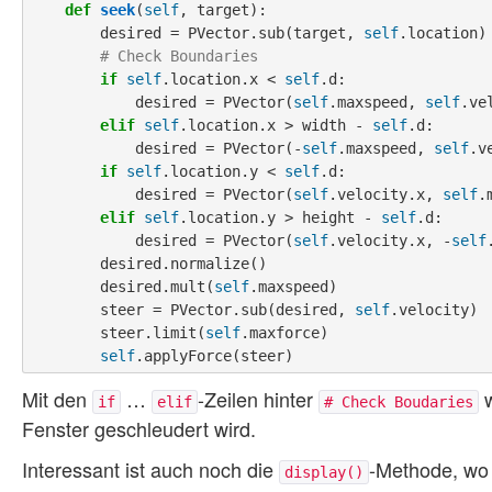
def
seek
(
self
, target):

        desired = PVector.sub(target, 
self
.location)

# Check Boundaries
if
self
.location.x < 
self
.d:

            desired = PVector(
self
.maxspeed, 
self
.ve
elif
self
.location.x > width - 
self
.d:

            desired = PVector(-
self
.maxspeed, 
self
.v
if
self
.location.y < 
self
.d:

            desired = PVector(
self
.velocity.x, 
self
.
elif
self
.location.y > height - 
self
.d:

            desired = PVector(
self
.velocity.x, -
self
        desired.normalize()

        desired.mult(
self
.maxspeed)

        steer = PVector.sub(desired, 
self
.velocity)

        steer.limit(
self
.maxforce)

self
Mit den
…
-Zeilen hinter
w
if
elif
# Check Boudaries
Fenster geschleudert wird.
Interessant ist auch noch die
-Methode, wo 
display()