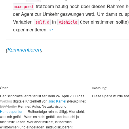
trotzdem häufig noch über diesen Rahmen hera
maxspeed
der Agent zur Umkehr gezwungen wird. Um damit zu spi
Variablen
in
über einstimmen sollte
self.d
Viehicle
experimentieren.
↩
(
Kommentieren
)
Über …
Werbung
Der Schockwellenreiter ist seit dem 24. April 2000 das
Diese Spalte wurde abs
Weblog
digitale Kritzelheft von
Jörg Kantel
(Neuköllner,
EDV-Leiter
Rentner, Autor, Netzaktivist und
Hundesportler
— Reihenfolge rein zufällig). Hier steht,
was mir gefällt. Wem es nicht gefällt, der braucht ja
nicht mitzulesen. Wer aber mitliest, ist herzlich
willkommen und eingeladen, mitzudiskutieren!