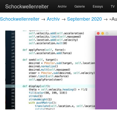
Schockwellenreiter
Archiv
Galerie
Essays
TV
Schockwellenreiter
→
Archiv
→
September 2020
→ »Aut