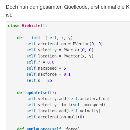
Doch nun den gesamten Quellcode, erst einmal die 
ist:
class
Viehicle
():

def
__init__
(
self
, x, y):

self
.acceleration = PVector(
0
, 
0
)

self
.velocity = PVector(
0
, 
0
)

self
.location = PVector(x, y)

self
.r = 
8.0
self
.maxspeed = 
5
self
.maxforce = 
0.1
self
.d = 
25
def
update
(
self
):

self
.velocity.add(
self
.acceleration)

self
.velocity.limit(
self
.maxspeed)

self
.location.add(
self
.velocity)

self
.acceleration.mult(
0
)

def
applyForce
(
self
, force):
