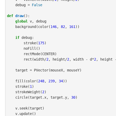
    debug = 
False
def
draw
():

global
 v, debug

    background(color(
146
, 
82
, 
161
))

if
 debug:

        stroke(
175
)

        noFill()

        rectMode(CENTER)

        rect(width/
2
, height/
2
, width - d*
2
, height 
    target = PVector(mouseX, mouseY)

    fill(color(
248
, 
239
, 
34
))

    stroke(
1
)

    strokeWeight(
2
)

    circle(target.x, target.y, 
30
)

    v.seek(target)

    v.update()
