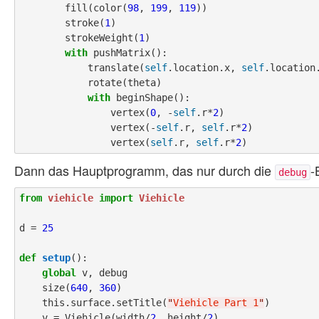
        fill(color(
98
, 
199
, 
119
))

        stroke(
1
)

        strokeWeight(
1
)

with
 pushMatrix():

            translate(
self
.location.x, 
self
.location.
            rotate(theta)

with
 beginShape():

                vertex(
0
, -
self
.r*
2
)

                vertex(-
self
.r, 
self
.r*
2
)

                vertex(
self
.r, 
self
.r*
2
Dann das Hauptprogramm, das nur durch die
-
debug
from
viehicle
import
Viehicle
d = 
25
def
setup
():

global
 v, debug

    size(
640
, 
360
)

    this.surface.setTitle(
"
Viehicle Part 1
"
)

    v = Viehicle(width/
2
, height/
2
)
