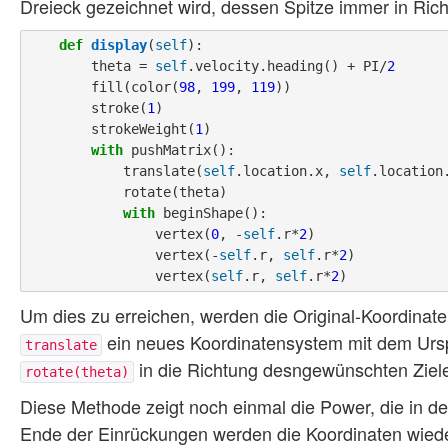
Dreieck gezeichnet wird, dessen Spitze immer in Ric
def
display
(
self
):

        theta = 
self
.velocity.heading() + PI/
2
        fill(color(
98
, 
199
, 
119
))

        stroke(
1
)

        strokeWeight(
1
)

with
 pushMatrix():

            translate(
self
.location.x, 
self
.location.
            rotate(theta)

with
 beginShape():

                vertex(
0
, -
self
.r*
2
)

                vertex(-
self
.r, 
self
.r*
2
)

                vertex(
self
.r, 
self
.r*
2
Um dies zu erreichen, werden die Original-Koordinate
ein neues Koordinatensystem mit dem Ursp
translate
in die Richtung desngewünschten Ziele
rotate(theta)
Diese Methode zeigt noch einmal die Power, die in d
Ende der Einrückungen werden die Koordinaten wiede