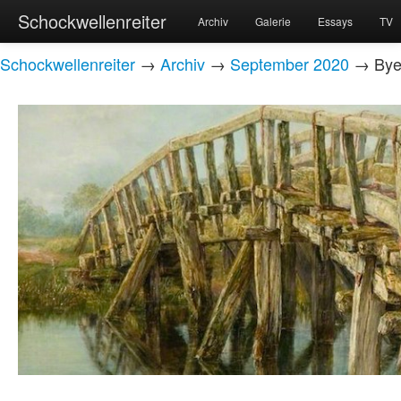
Schockwellenreiter
Archiv
Galerie
Essays
TV
Schockwellenreiter
→
Archiv
→
September 2020
→ Bye,