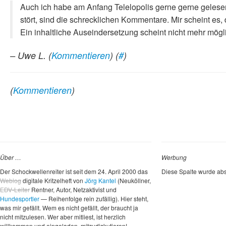
Auch ich habe am Anfang Telelopolis gerne gerne gelese
stört, sind die schrecklichen Kommentare. Mir scheint es, 
Ein inhaltliche Auseindersetzung scheint nicht mehr mögl
– Uwe L.
(
Kommentieren
) (
#
)
(
Kommentieren
)
Über …
Werbung
Der Schockwellenreiter ist seit dem 24. April 2000 das
Diese Spalte wurde abs
Weblog
digitale Kritzelheft von
Jörg Kantel
(Neuköllner,
EDV-Leiter
Rentner, Autor, Netzaktivist und
Hundesportler
— Reihenfolge rein zufällig). Hier steht,
was mir gefällt. Wem es nicht gefällt, der braucht ja
nicht mitzulesen. Wer aber mitliest, ist herzlich
willkommen und eingeladen, mitzudiskutieren!