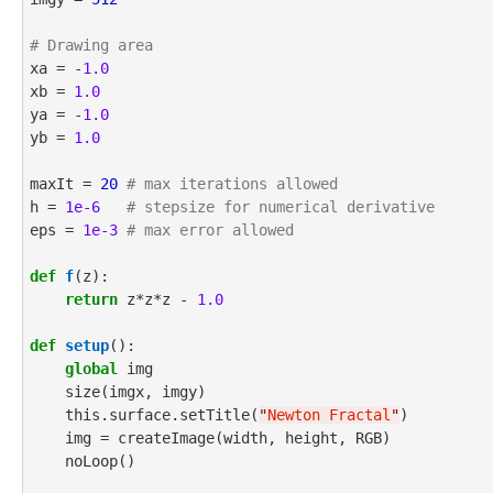
# Drawing area
xa = -
1.0
xb = 
1.0
ya = -
1.0
yb = 
1.0
maxIt = 
20
# max iterations allowed
h = 
1e-6
# stepsize for numerical derivative
eps = 
1e-3
# max error allowed
def
f
(z):

return
 z*z*z - 
1.0
def
setup
():

global
 img

    size(imgx, imgy)

    this.surface.setTitle(
"
Newton Fractal
"
)

    img = createImage(width, height, RGB)

    noLoop()
