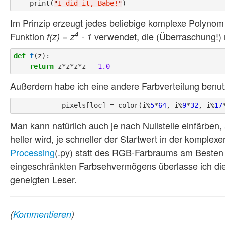
    print(
"
I did it, Babe!
"
Im Prinzip erzeugt jedes beliebige komplexe Polynom
4
Funktion
verwendet, die (Überraschung!) nat
f(z) = z
- 1
def
f
(z):

return
 z*z*z*z - 
1.0
Außerdem habe ich eine andere Farbverteilung benut
            pixels[loc] = color(i%
5
*
64
, i%
9
*
32
, i%
17
Man kann natürlich auch je nach Nullstelle einfärben,
heller wird, je schneller der Startwert in der kompl
Processing
(.py) statt des RGB-Farbraums am Beste
eingeschränkten Farbsehvermögens überlasse ich die
geneigten Leser.
(
Kommentieren
)