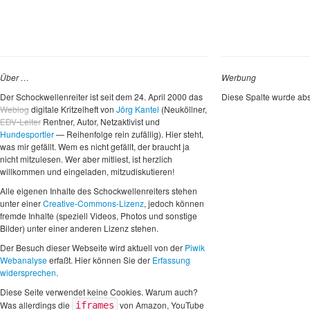
Über …
Werbung
Der Schockwellenreiter ist seit dem 24. April 2000 das
Diese Spalte wurde abs
Weblog
digitale Kritzelheft von
Jörg Kantel
(Neuköllner,
EDV-Leiter
Rentner, Autor, Netzaktivist und
Hundesportler
— Reihenfolge rein zufällig). Hier steht,
was mir gefällt. Wem es nicht gefällt, der braucht ja
nicht mitzulesen. Wer aber mitliest, ist herzlich
willkommen und eingeladen, mitzudiskutieren!
Alle eigenen Inhalte des Schockwellenreiters stehen
unter einer
Creative-Commons-Lizenz
, jedoch können
fremde Inhalte (speziell Videos, Photos und sonstige
Bilder) unter einer anderen Lizenz stehen.
Der Besuch dieser Webseite wird aktuell von der
Piwik
Webanalyse
erfaßt. Hier können Sie der
Erfassung
widersprechen
.
Diese Seite verwendet keine Cookies. Warum auch?
Was allerdings die
von Amazon, YouTube
iframes