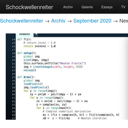
Schockwellenreiter
Archiv
Galerie
Essays
TV
Schockwellenreiter
→
Archiv
→
September 2020
→ Newt