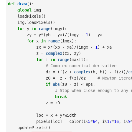
def
draw
():

global
 img

    loadPixels()

    img.loadPixels()

for
 y 
in
range
(imgy):

        zy = y*(yb - ya)/(imgy - 
1
) + ya

for
 x 
in
range
(imgx):

            zx = x*(xb - xa)/(imgx - 
1
) + xa

            z = 
complex
(zx, zy)

for
 i 
in
range
(maxIt):

# Complex numerical derivative
                dz = (f(z + 
complex
(h, h)) - f(z))/
c
                z0 =  z - f(z)/dz     
# Newton itera
if
abs
(z0 - z) < eps:

# Stop when close enough to any 
break
                z = z0

            loc = x + y*width

            pixels[loc] = color(i%
5
*
64
, i%
17
*
16
, i%
9
    updatePixels()
