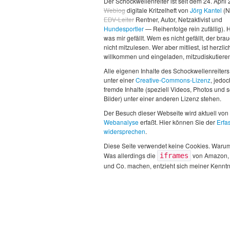
Der Schockwellenreiter ist seit dem 24. April
Weblog
digitale Kritzelheft von
Jörg Kantel
(N
EDV-Leiter
Rentner, Autor, Netzaktivist und
Hundesportler
— Reihenfolge rein zufällig). H
was mir gefällt. Wem es nicht gefällt, der brau
nicht mitzulesen. Wer aber mitliest, ist herzlic
willkommen und eingeladen, mitzudiskutiere
Alle eigenen Inhalte des Schockwellenreiters
unter einer
Creative-Commons-Lizenz
, jedo
fremde Inhalte (speziell Videos, Photos und 
Bilder) unter einer anderen Lizenz stehen.
Der Besuch dieser Webseite wird aktuell von
Webanalyse
erfaßt. Hier können Sie der
Erfa
widersprechen
.
Diese Seite verwendet keine Cookies. Waru
Was allerdings die
von Amazon,
iframes
und Co. machen, entzieht sich meiner Kenntn