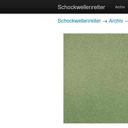
Schockwellenreiter
Archiv
Schockwellenreiter
→
Archiv