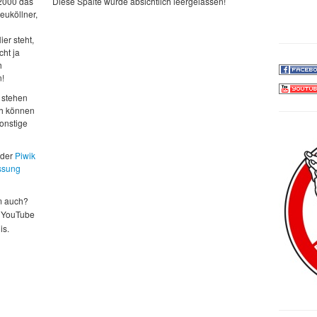
 2000 das
Diese Spalte wurde absichtlich leergelassen!
euköllner,
ier steht,
cht ja
h
n!
 stehen
ch können
sonstige
 der
Piwik
ssung
m auch?
 YouTube
is.